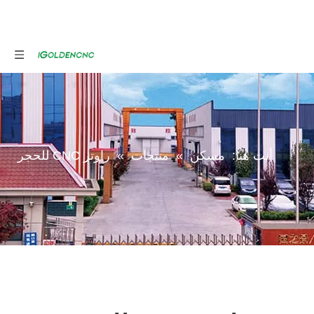
أنت هنا:
مسكن
»
منتجات
»
راوتر CNC للحجر