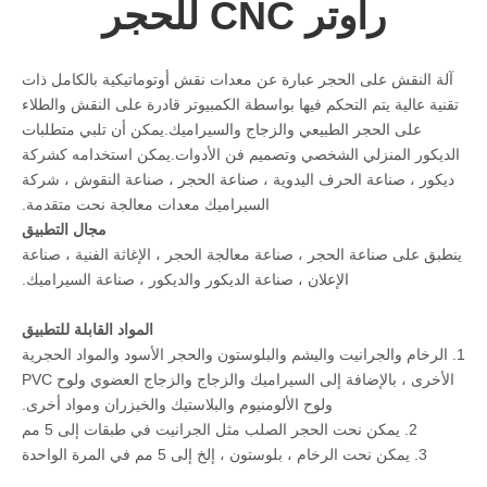
راوتر CNC للحجر
آلة النقش على الحجر عبارة عن معدات نقش أوتوماتيكية بالكامل ذات
تقنية عالية يتم التحكم فيها بواسطة الكمبيوتر قادرة على النقش والطلاء
على الحجر الطبيعي والزجاج والسيراميك.يمكن أن تلبي متطلبات
الديكور المنزلي الشخصي وتصميم فن الأدوات.يمكن استخدامه كشركة
ديكور ، صناعة الحرف اليدوية ، صناعة الحجر ، صناعة النقوش ، شركة
السيراميك معدات معالجة نحت متقدمة.
مجال التطبيق
ينطبق على صناعة الحجر ، صناعة معالجة الحجر ، الإغاثة الفنية ، صناعة
الإعلان ، صناعة الديكور والديكور ، صناعة السيراميك.
المواد القابلة للتطبيق
1. الرخام والجرانيت واليشم والبلوستون والحجر الأسود والمواد الحجرية
الأخرى ، بالإضافة إلى السيراميك والزجاج والزجاج العضوي ولوح PVC
ولوح الألومنيوم والبلاستيك والخيزران ومواد أخرى.
2. يمكن نحت الحجر الصلب مثل الجرانيت في طبقات إلى 5 مم
3. يمكن نحت الرخام ، بلوستون ، إلخ إلى 5 مم في المرة الواحدة