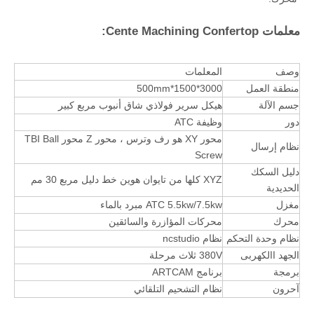
معلمات Cente Machining Confertop:
وصف
المعلمات
منطقة العمل
3000*1500*500mm
جسم الآلة
هيكل سرير فولاذي شاق أنبوب مربع كبير
دور
وظيفة ATC
محور XY هو رف وترس ، محور Z محور TBI Ball
نظام إرسال
Screw
دليل السكك
XYZ كلها من تايوان هوين خط دليل مربع 30 مم
الحديدية
مغزل
ATC 5.5kw/7.5kw مبرد بالماء
محرك
محركات المؤازرة والسائقين
نظام وحدة التحكم
نظام ncstudio
الجهد االكهربى
380V ثلاث مرحلة
برمجة
برنامج ARTCAM
آحرون
نظام التشحيم التلقائي