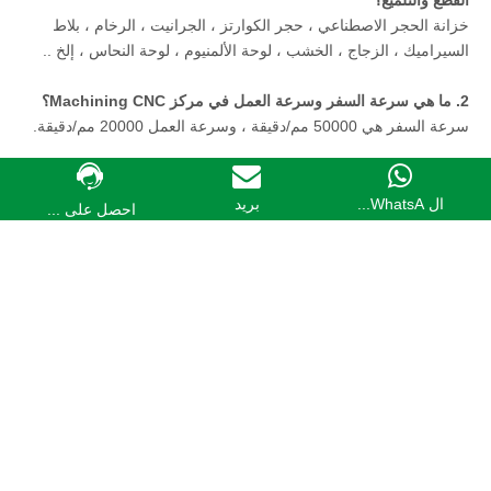
خزانة الحجر الاصطناعي ، حجر الكوارتز ، الجرانيت ، الرخام ، بلاط
السيراميك ، الزجاج ، الخشب ، لوحة الألمنيوم ، لوحة النحاس ، إلخ ..
2. ما هي سرعة السفر وسرعة العمل في مركز Machining CNC؟
سرعة السفر هي 50000 مم/دقيقة ، وسرعة العمل 20000 مم/دقيقة.
3. هل يمكن أن تجعل آلة CNC نقشًا أسطوانة مع الدوار؟
نعم ، يمكن أن تضيف الدوار لتحقيق نحت أسطواني كمتطلباتك.
ال WhatsA...
بريد
احصل على ...
4. هل يمكنك اختبار العينات وتأخذ مقاطع الفيديو فيما يتعلق متطلباتي؟
بالطبع ، يمكنك إرسال تصميم لنا ، ويمكننا صنع عينة وأخذ مقطع فيديو
لك.
على:
تحت:
آلة نحت الحجر 3D
آلة نحت الحجر
آلة للحجر