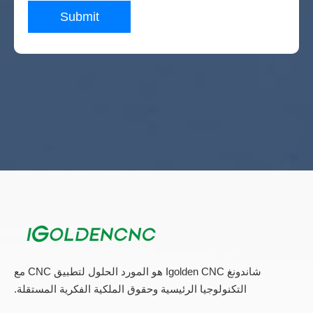
Submit
آلة قطع الألياف
آلة الليزر CO2.
آلة تنظيف الليزر
آلة لحام الليزر
آلة وسم الليزر
CNC البلازما القاطع
القاطع سكين تتأرجح باستخدام الحاسب الآلي
آلة التصنيع باستخدام الحاسب الآلي الخشب الصلب
المشاركات الاخيرة
إشعار Igoldencnc من تغيير اسم الشركة وعنوان المكتب
آلة علامات ليزر الألياف لمحلول المواد المعدنية
شاندونغ Igolden CNC هو المورد الحلول لتطبيق CNC مع
2022 أفضل آلة CNC لصنع الخزانة
التكنولوجيا الرئيسية وحقوق الملكية الفكرية المستقلة.
خزانة رخيصة صنع آلة CNC للبيع