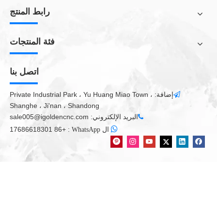
جهاز التوجيه CNC المشترك مع فشل ATC
رابط المنتج
ATC CNC AROUTER MACHENT SOWN
تطبيق لتنظيف آلة الليزر
فئة المنتجات
آلة قطع البلازما CNC المحمولة الصين
مبدأ العمل الخطي ATC CNC GROUTER
اتصل بنا
جهاز التوجيه CNC ATC لـ MDF Wooden Door
إضافة: Private Industrial Park ، Yu Huang Miao Town ،

Shanghe ، Ji'nan ، Shandong
البريد الإلكتروني:
sale005@igoldencnc.com


+86 17686618301
:
ال WhatsApp