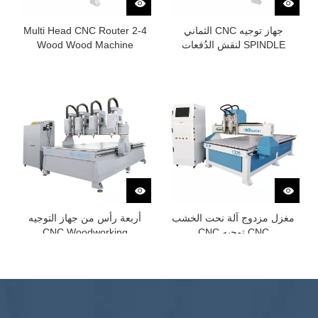
جهاز توجيه CNC الثماني
2-4 Multi Head CNC Router
SPINDLE لنقش الدُفعات
Wood Wood Machine
مغزل مزدوج آلة نحت الخشب
أربعة رأس من جهاز التوجيه
CNC توجيه CNC
CNC Woodworking
»
2
1