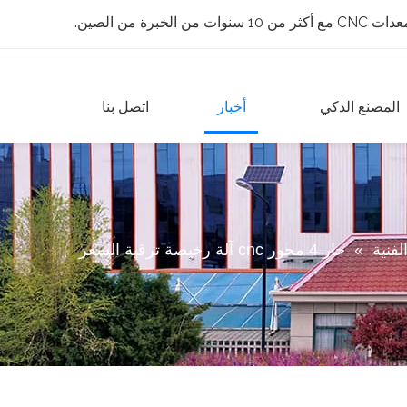
 الخبرة من الصين.
المصنع الذكي
أخبار
اتصل بنا
لفنية
»
حار 4 محور cnc آلة رخيصة ترقية السعر