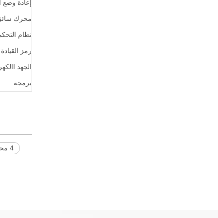
إعادة وضع ا
محرك سائق
نظام التحكم
رمز القيادة
الجهد االكه
برمجة
4 محور آلة النقش cnc راوتر