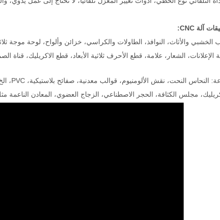
داة التلقائي نوع الخطي، أدوات تغيير المغزل تلقائيا، لا تحتاج إلى عمل يدوي، 
خشبي والأثاث، النوافذ، الطاولات والكراسي، خزائن وألواح، لوحة موجة ثلاثية الأبعاد، MDF، رغوة، مكتب كمبيوتر، آلات
ة الإعلانات، الشعار، علامة، قطع الأحرف ثلاثية الأبعاد، قطع الاكريليك، قناة الص
: النحاس النحت، نقش الألومنيوم، قوالب معدنية، صفائح بلاستيكية، PVC، الخ؛
اكريليك، مجلس الكثافة، الحجر الاصطناعي، الزجاج العضوي، المعادن الناعمة مث