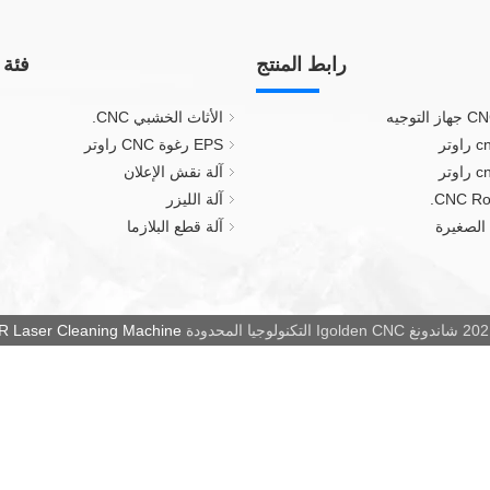
رابط المنتج
فئة 
الأثاث الخشبي CNC.
EPS رغوة CNC راوتر
آلة نقش الإعلان
آلة الليزر
آلة قطع البلازما
نغ Igolden CNC التكنولوجيا المحدودة
Laser Cleaning Machine