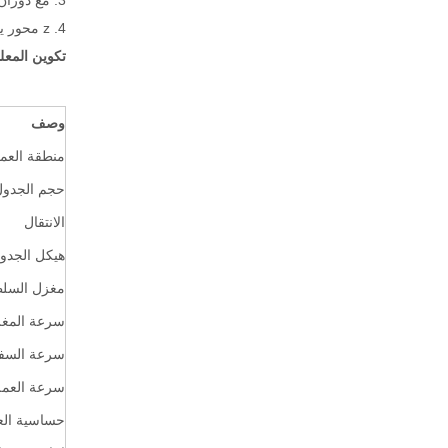
3. مع دوران المغزل 180 درجة، يمكن أن تتمكن من مطحنة بعض قطعة العمل على شكل القوس كذلك.
4. z محور يمكن زيادة إلى 1،000mm لطحن منحنى 3D واسعة النطاق.
تكوين المعل
وصف
منطقة العم
حجم الجدول
الانتقال
هيكل الجدو
مغزل السل
سرعة المغ
سرعة السف
سرعة العم
حساسية ال