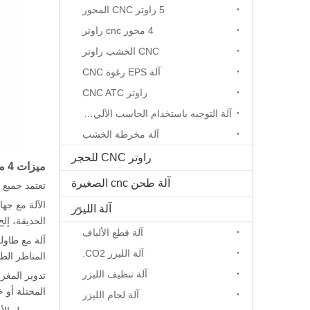
5 راوتر CNC المحور
4 محور cnc راوتر
CNC الخشب راوتر
آلة EPS رغوة CNC
راوتر CNC ATC
آلة التوجيه باستخدام الحاسب الآلي المحور الدوار
آلة مخرطة الخشب
راوتر CNC للحجر
ميزات 4 محور CNC آلة:
آلة طحن cnc الصغيرة
تعتمد جميع أ
الآلة مع جها
آلة الليزر
الحديقة، إلخ
آلة قطع الألياف
آلة مع طاول
آلة الليزر CO2.
المناظر الطب
آلة تنظيف الليزر
المحتلة أو 
آلة لحام الليزر