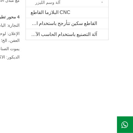
مع مبدل الأ
آلة وسم الليزر
CNC البلازما القاطع
4 محور تطبيقات آلة CNC:
القاطع سكين تتأرجح باستخدام الحاسب الآلي
النجارة: الباب ال
الإعلان: لوح
آلة التصنيع باستخدام الحاسب الآلي الخشب الصلب
العفن، الخ؛
يموت الصناعة
الديكور: ال
ال WhatsApp