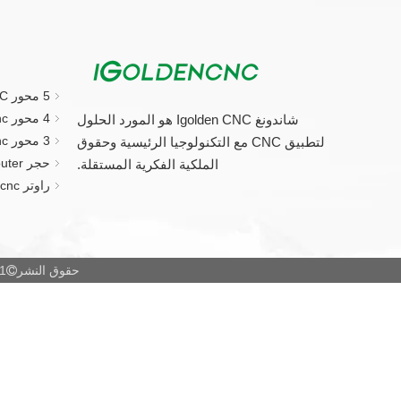
5 محور CNC جهاز التوجيه
4 محور cnc راوتر
شاندونغ Igolden CNC هو المورد الحلول
3 محور cnc راوتر
لتطبيق CNC مع التكنولوجيا الرئيسية وحقوق
حجر CNC Router.
الملكية الفكرية المستقلة.
راوتر cnc الصغيرة
حقوق النشر
2021 شاندو
