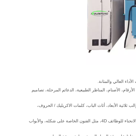
لأداء العالي والمتانة.
 الأرقام، الأصنام، المناظر الطبيعية، الدعائم المرحلة، تصاميم
ثلاثية الأبعاد، أثاث الباب، كلمات الاكريليك / الحروف،
تدوير المغزل من 0 إلى 180 درجة، يمكن أن تجعل طحن سطح القوس، والقطع السطحية الانحناء للوظائف 4D، مثل الفنون الخاصة على شكله، والأبواب