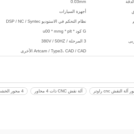
لدقة
0.03mm
أجهزة السيارات
نظام التحكم في الاستوديو DSP / NC / Syntec
G كود * u00 * mmg * plt
ربى
3 المرحلة / 380V / 50HZ
Artcam / Type3، CAD / CAD الأخرى
آلة نقش CNC ذات 4 محاور
4 محور الخشب cnc راوتر