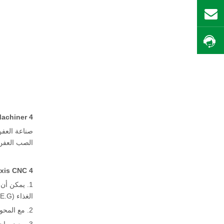
بريد
احصل على السعر
4 Axis CNC Machiner قابلة للتطبيق الصناعات:
صناعة العفن
الصب العفن،
4 Axis CNC المزايا:
1. يمكن أن
الغذاء (E.G. قمر ​​القمر العفن) وصنع قوالب أخرى.
2. مع المحور الدوار، يمكن أن تفعل أي نوع من أنواع الأسطوانة ثلاثية الأبعاد وصنع العفن لصناعات النجارة، والإعلانات، صب القوالب.