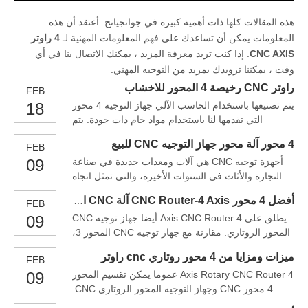
هذه المقالات كلها ذات أهمية كبيرة في جوانجيانج. أعتقد أن هذه
المعلومات يمكن أن تساعدك على فهم المعلومات المهنية لـ
4 راوتر
CNC AXIS
. إذا كنت تريد معرفة المزيد ، يمكنك الاتصال بنا في أي
وقت ، يمكننا تزويدك بمزيد من التوجيه المهني.
راوتر CNC رخيصة 4 المحور للاخشاب
FEB
يتم تصنيعها باستخدام الحاسب الآلي جهاز التوجيه 4 محور
18
التي تقدمها لنا باستخدام مواد خام ذات جودة. يتم
الحصول على أجزاء مختلفة من هذه الموجهات مثل نظام
4 محور آلة محور جهاز التوجيه CNC للبيع
FEB
التحكم SYNTEC EZ-4me، والمحركات YASKAWA
أجهزة توجيه CNC هي آلات ومعدات جديدة في صناعة
09
أجهزة، المخفض الشامبو، HSD مغزل، دلتا العاكس
النجارة والأثاث في السنوات الأخيرة، والتي تمثل اتجاه
وبيكر مضخة فراغ من قاعدة جديرة بالثقة البائع.
تطوير صناعة آلات النجارة. على وجه الخصوص، جعلت
وتستخدم هذه الآلات
أفضل 4 محور CNC Router-4 Axis آلة CNC الخشب
FEB
النضج التدريجي لتقنية تصنيع التصنيع باستخدام الحاسب
يطلق على 4 Axis CNC Router أيضا جهاز توجيه CNC
09
الآلي متعدد المحاور للقطع CNC
المحور الروتاري. مقارنة مع جهاز توجيه CNC المحور 3،
فإن هذا النوع من آلة CNC يضيف جهازا دوارا إلى جهاز
ميزات ومزايا من 4 محور روتاري cnc راوتر
FEB
توجيه 3 محور CNC. والجهاز الروتاري يدرك بشكل
4 Axis Rotary CNC Router عموما يمكن تقسيم المحور
09
رئيسي تصنيع قطع العمل الأسطوانية. تجدر الإشارة إلى
4 محور CNC وجهاز التوجيه المحور الروتاري CNC.
أن الجهاز الدوار يمكن أن يكون
بالمقارنة مع جهاز توجيه CNC المحور 3، فإن آلة نقش