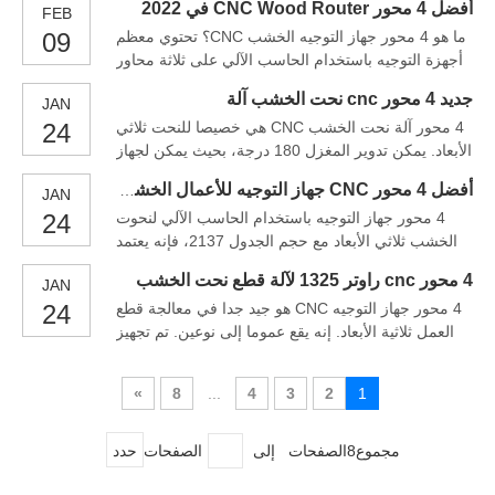
أفضل 4 محور CNC Wood Router في 2022
FEB
المحور الرابع مميزة في مغزلها والتي يمكن أن تتأرجح
ما هو 4 محور جهاز التوجيه الخشب CNC؟ تحتوي معظم
09
180 درجة اليسار واليمين. وهذا النوع 4 محور CNC جهاز
أجهزة التوجيه باستخدام الحاسب الآلي على ثلاثة محاور
التوجيه لا يمكن فقط تحقيق عملية الطائرة
على الأقل تحدد الاتجاه الذي يمكن أن يتحرك فيه الأدوات
جديد 4 محور cnc نحت الخشب آلة
JAN
والأدوات أثناء عملية التصنيع. A 4 Axis CNC Router هو
4 محور آلة نحت الخشب CNC هي خصيصا للنحت ثلاثي
24
ببساطة آلة تحتوي على محور دوران إضافي لتوفير أكثر
الأبعاد. يمكن تدوير المغزل 180 درجة، بحيث يمكن لجهاز
كفاءة وسرعة فورطيل
توجيه CNC التعامل مع النقش المسطح ومعالجة ثلاثية
أفضل 4 محور CNC جهاز التوجيه للأعمال الخشبية
JAN
الأبعاد. مع 8 قطع مغير أداة السيارات، استجابة سريعة،
4 محور جهاز التوجيه باستخدام الحاسب الآلي لنحوت
24
كفاءة العمل العالية. عن 4 محور CNC
الخشب ثلاثي الأبعاد مع حجم الجدول 2137، فإنه يعتمد
على مغزل ATC مع مجلة أداة من 20 حاملي بت، يختار
4 محور cnc راوتر 1325 لآلة قطع نحت الخشب
JAN
تلقائيا البتات المناسبة لتلبية متطلبات الأشغال المختلفة.
4 محور جهاز التوجيه CNC هو جيد جدا في معالجة قطع
24
يستخدم المحور 4 CNC أساسا ل 2D / 3D نحت الخشب،
العمل ثلاثية الأبعاد. إنه يقع عموما إلى نوعين. تم تجهيز
MDF، البولي ووود، صنع خزائن، الأبواب، العفن
النوع الأول الموصوف أدناه بموجب مغزل دوار يمكن أن
يتأرجح بحلول 180 درجة. يمكن أن نقش أنماط ثلاثية
»
8
...
4
3
2
1
الأبعاد وحفر ثقوب على الأسطح الجانبية من الخشب،
يمول، أكريليك، رغوة، مطاط، وغيرها من ماجستير
مجموع8الصفحات إلى
الصفحات
حدد