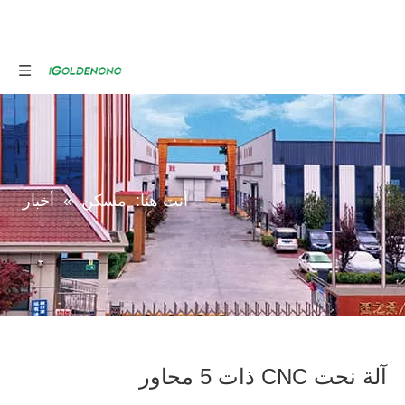
أنت هنا:
مسكن
»
أخبار
آلة نحت CNC ذات 5 محاور