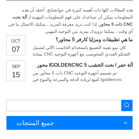
هذه المقالات كلها ذات أهمية كبيرة في جوانجيانج. أعتقد أن هذه
المعلومات يمكن أن تساعدك على فهم المعلومات المهنية لـ
آلة نحت
CNC ذات 5 محاور
. إذا كنت تريد معرفة المزيد ، يمكنك الاتصال بنا في
أي وقت ، يمكننا تزويدك بمزيد من التوجيه المهني.
ما هي تطبيقات ومزايا كارفر 5 محاور؟
OCT
كان نمو تقنية التصنيع باستخدام الحاسب الآلي لتشمل
07
التحكم العددي المحوسب مع أجهزة التوجيه CNC بمثابة
تقدم طبيعي أدى إلى قيام أجهزة التوجيه CNC بإضافة
آلة حفر / نحت الخشب IGOLDENCNC 5 محور CNC للبيع
SEP
قدرات كارفر ذات 5 محاور إلى الآلات. multiaxis بالقطع
تم تصميم أجهزة التوجيه CNC ذات 5 محاور من
15
Igoldencnc للبيع لزيادة الدقة والسرعة والتنوع في
عملية الإنتاج الخاصة بك.تم تصنيع هذه الموجهات
باستخدام أحدث المكونات والتكنولوجيا المبتكرة ، وهي
مثالية للاستخدام في أي عملية إنتاج صناعي تقريبًا.
جميع المنتجات