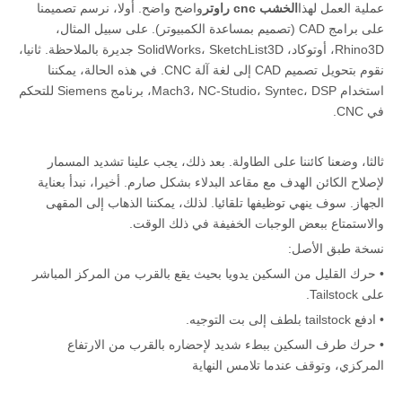
عملية العمل لهذا
الخشب cnc راوتر
واضح واضح. أولا، نرسم تصميمنا
على برامج CAD (تصميم بمساعدة الكمبيوتر). على سبيل المثال،
Rhino3D، أوتوكاد، SolidWorks، SketchList3D جديرة بالملاحظة. ثانيا،
نقوم بتحويل تصميم CAD إلى لغة آلة CNC. في هذه الحالة، يمكننا
استخدام Mach3، NC-Studio، Syntec، DSP، برنامج Siemens للتحكم
في CNC.
ثالثا، وضعنا كائننا على الطاولة. بعد ذلك، يجب علينا تشديد المسمار
لإصلاح الكائن الهدف مع مقاعد البدلاء بشكل صارم. أخيرا، نبدأ بعناية
الجهاز. سوف ينهي توظيفها تلقائيا. لذلك، يمكننا الذهاب إلى المقهى
والاستمتاع ببعض الوجبات الخفيفة في ذلك الوقت.
نسخة طبق الأصل:
• حرك القليل من السكين يدويا بحيث يقع بالقرب من المركز المباشر
على Tailstock.
• ادفع tailstock بلطف إلى بت التوجيه.
• حرك طرف السكين ببطء شديد لإحضاره بالقرب من الارتفاع
المركزي، وتوقف عندما تلامس النهاية
• استخدم مفتاح التركيب ON / OFF + C- لمسح إحداثيات المحور Z. ثم