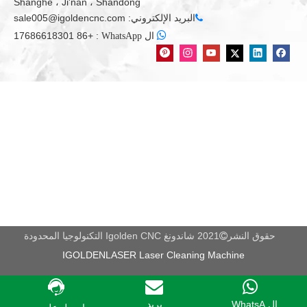
التعليمات البرمجية، ثم يبدأ جهاز توجيه AXIS 4 في العمل التلقائي.
Shanghe ، Ji'nan ، Shandong
البريد الإلكتروني:
sale005@igoldencnc.com


+86 17686618301
:
ال WhatsApp
طلب
1) صناعة الأثاث الخشبي.
الأبواب، خزائن، طاولات، كراسي، لوحة موجة، نمط غرامة، والأثاث
العتيق، باب خشبي، وشاش، وشاح الحرفية، أبواب مركبة، أبواب خزانة،
أبواب داخلية، أرجل أريكة، ألواح الأمامية وهلم جرا.
2) صناعة الإعلانات.
لافتات، شعار، شارات، لوحة العرض، لوحة تسجيل اجتماعات، الإعلان
لوحة الإعلانات المقدمة، وصنع تسجيل، ونقش الاكريليك، وتصنيع الكلمة
الكريستال، وقول البلاستر، وغيرها من مشتقات المواد الإعلانية.
3) يموت الصناعة.
نحت النحاس والألومنيوم والحديد والقوالب المعدنية الأخرى، وكذلك
الرخام الاصطناعي والرمل والأغطية البلاستيكية وأنابيب PVC وغيرها
حقوق النشر
2021 شاندونغ Igolden CNC التكنولوجيا المحدودة

من العفن غير المعدني.
IGOLDENLASER Laser Cleaning Machine
4) العمل الفني والديكور.
الحرف الخشبية، علبة هدية، مربع المجوهرات.
ال WhatsA...
بريد