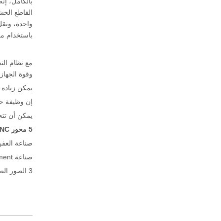
القاطع الخشب
واحدة، ونقل
باستخدام مك
وقوة الجهاز.
يمكن زيادة تراجع السفر Z-Axis إلى 1.2 متر، لذلك فهو مناسب 
إن وظيفة حماية Crossborder الذكية يمكن أن تمنع المعالجة المفرطة ال
يمكن أن تتح
5 محور CNC آلة القاطع الخشب
صناعة العفن
صناعة 2Strument: تشكيل أداة الجعة والنقش على سطح ثلاثي الأبعاد.
3 الصور الصناعة: أثاث الخشب، صندوق مجوهرات خشبية، نحت الخشب