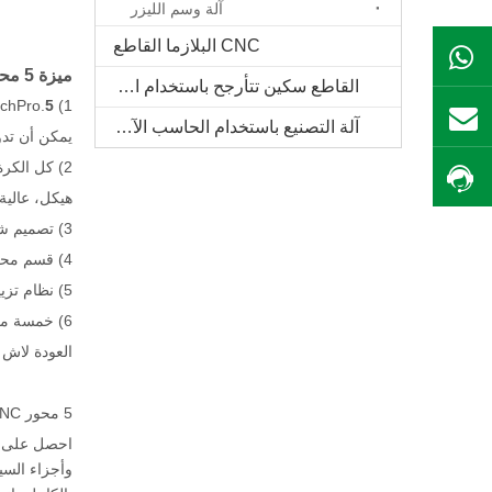
آلة وسم الليزر
CNC البلازما القاطع
ال WhatsApp
ميزة 5 محور CNC آلة القاطع الخشب
القاطع سكين تتأرجح باستخدام الحاسب الآلي
1) TechPro.
5 محور CNC القاطع الخشب
بريد
آلة التصنيع باستخدام الحاسب الآلي الخشب الصلب
يمكن أن تدوير ا
2) كل الكرة المسمار القيادة، دقة عالية، حياة طويلة الخدمة. محور X / Y يعتمد المسمار تثبيت الجوز الدورية
احصل على السعر
هيكل، عالية
3) تصميم شعاع الشائع ومقعد الشعاع، صلابة جيدة، عالية الدقة.
4) قسم محرك محور Z وبعض الأجزاء المصنوعة من مواد الصب، القوة العالية، صلابة جيدة.
5) نظام تزييت العادم التلقائي، البرمجيات التي تسيطر عليها الوقود في الوقت المناسب وكمية.
6) خمسة محور سوينغ مزدوج، محور B و C تعتمد محرك الأقراص والعتاد الدودة الفائقة، صلابة عزم الدوران الناتج،
العودة لاش 
5 محور CNC آلة القاطع الخشب ميزة