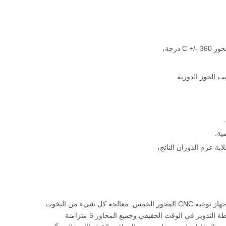
احصل على الطيف الكامل للإنتاج الصناعي باستخدام Respision 5 Axis CNC Routing مع جهاز توجيه CNC المحور الخمس. معالجة كل شيء من اليخوت
وأجزاء السيارات إلى تقليم المنتج المقولب على الأسطح المنحنية ثلاثية الأبعاد. مع دوران نقطة التدوير في الوقت الحقيقي وجميع المحاور 5 متزامنة