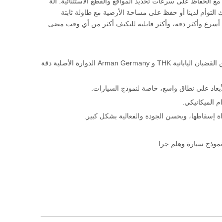
قة العالمية، تم تصميم 5AXIS لتقديم الأداء الأمثل، مع الحفاظ على سرعات تحديد المواقع والقطع الاستثنائية. آلة
ك التوأم لدينا أو حفظ على مساحة الأرضية مع طاولة ثابتة
د أسرع وأكثر دقة، وأكثر قابلية للتكيف أكثر من أي وقت مضى
مع نظام التحكم العددي OSIAI، الجهاز ذو السرعة العالية وقذات بالقطع عالية الجودة، تضمن القضبان اليابانية THK و Arman Germany الدوارة الأصلية دقة
إسقاطها، ويحسن الجودة والفعالية بشكل كبير.
نموذج سيارة وهلم جرا