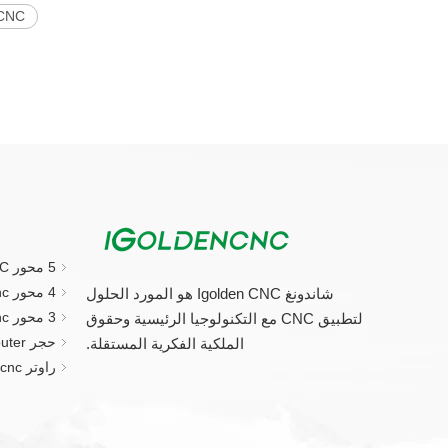
CNC راوتر 5 مح
5 محور CNC جهاز التوجيه
4 محور cnc راوتر
شاندونغ Igolden CNC هو المورد الحلول
3 محور cnc راوتر
لتطبيق CNC مع التكنولوجيا الرئيسية وحقوق
حجر CNC Router.
الملكية الفكرية المستقلة.
راوتر cnc الصغيرة