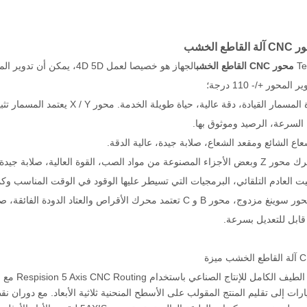
الجهاز هو خصيصا لعمل 4D 5D، يمكن أن تدوير المحور C +/- 360 درجة،
لمحور +/- 110 درجة؛
 السرعة، الرصيد وموثوق بها.
قابل للتعديل بسرعة.