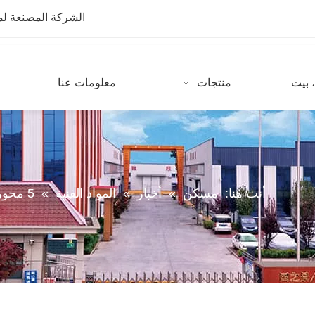
الشركة المصنعة لمعدات CNC مع أكثر من 10 سنوات من
 بيت
منتجات
معلومات عنا
أنت هنا:
مسكن
»
أخبار
»
المواد الفنية
»
5 محور CNC الخشب القاطع آلة 5 محور cnc راوتر للبيع