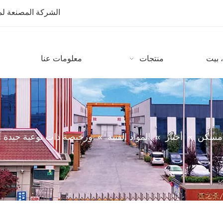
الشركة المصنعة لمعدات CNC مع أكثر من 10 سنوات من
 بيت
منتجات
معلومات عنا
مسكن
»
أخبار
»
المواد الفنية
»
ورخيصة ذات نوعية جيدة آلة CNC ستون للرخام والجرانيت الصناع