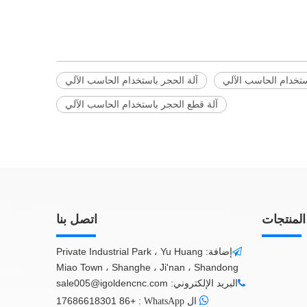
ستخدام الحاسب الآلي
آلة الحجر باستخدام الحاسب الآلي
آلة قطع الحجر باستخدام الحاسب الآلي
المنتجات
اتصل بنا
إضافة: Private Industrial Park ، Yu Huang

Miao Town ، Shanghe ، Ji'nan ، Shandong
البريد الإلكتروني:
sale005@igoldencnc.com


+86 17686618301
:
ال WhatsApp