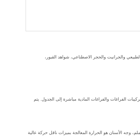
طبيعي والجرانيت والحجر الاصطناعي، شواهد القبور،
ي تم دمجها في الجداول لتمكين تركيبات الفراغات والفراغات المادية مباشرة إلى الجدول. يتم
ل الحركة حسب الرف والتراس التي تصنعها شركة ألمانيا الشهيرة. الدقة أقل من 0.02 ملم، وجه الأسنان هو الحرارة المعالجة بميزات ناقل حركة عالية