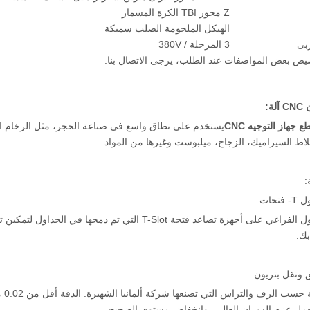
Z محور TBI الكرة المسمار
الهيكل الملحومة الصلب سميكة
ربى
3 المرحلة / 380V
يص بعض المواصفات عند الطلب، يرجى الاتصال بنا.
ة:
 جهاز التوجيه CNC
يستخدم على نطاق واسع في صناعة الحجر، مثل الرخام ال
اط السيراميك، الزجاج، ميلبوست وغيرها من المواد.
:
تحات
يحتوي الجدول الفراغي على أجهزة تصاعد فتحة T-Slot الت
بك.
 ونقل بتريون
ناق
حمل عزم الدوران العالي، وانخفاض مستوى الضجيج.