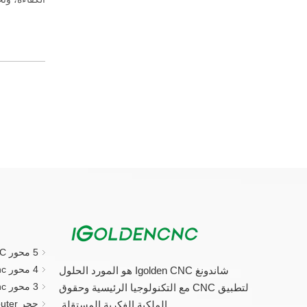
5 محور CNC جهاز التوجيه
4 محور cnc راوتر
شاندونغ Igolden CNC هو المورد الحلول
3 محور cnc راوتر
لتطبيق CNC مع التكنولوجيا الرئيسية وحقوق
حجر CNC Router.
الملكية الفكرية المستقلة.