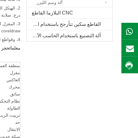
آلة وسم الليزر
2، الهيكل 
CNC البلازما القاطع
درع، صلابة جيدة، 
القاطع سكين تتأرجح باستخدام الحاسب الآلي
 coreldraw.
ال WhatsApp
آلة التصنيع باستخدام الحاسب الآلي الخشب الصلب
4، وقواطع الاتجاه المزدوج جذع التبريد يمكن إطالة وقت استخدام الحياة.
معلمات
حجر cnc آلة
بريد
منطقة العم
احصل على السعر
مغزل
العاكس
محرك
سائق
نظام التحكم
الطاولة
تزييت الزي
حد
الانتقال
سكة حديدية