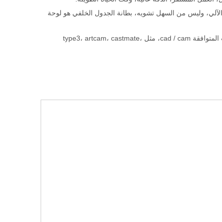
الآلي، وليس من السهل تشويه، بطانة الجدول الخلفي هو لوحة
3، المغزل الثابت المغزل والمحرك، قدرة القطع القوية، كفاءة عالية، توافق جيد، البرمجيات المتوافقة cad / cam، مثل type3، artcam، castmate،