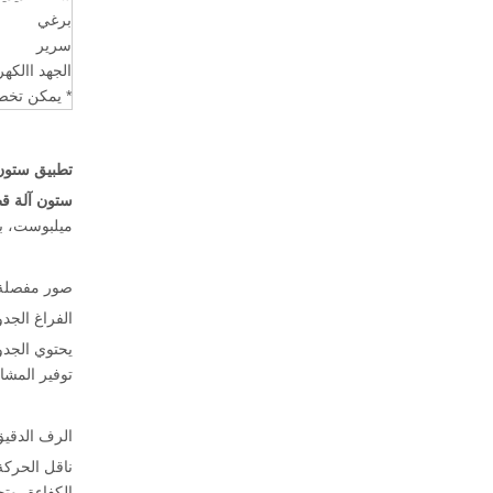
برغي
سرير
الجهد االكه
* يمكن تخص
تطبيق ستون CNC آل
ستون آلة قطع
ميلبوست، بل
صور مفصلة
الفراغ الجدول T- ف
توفير المشا
الرف الدقيق
الكفاءة، وت