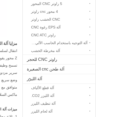
5 راوتر CNC المحور
4 محور cnc راوتر
CNC الخشب راوتر
آلة EPS رغوة CNC
راوتر CNC ATC
آلة التوجيه باستخدام الحاسب الآلي المحور الدوار
مزايا آلة الحج
آلة مخرطة الخشب
انتقال لسلس
Z محور يقودها حزام مطاطي من الأسلاك المقوى للسوائل (يضمن جودة لا مثيل لها لوحات استنزاف مائلة / راحة)
راوتر CNC للحجر
تسمح وظيفة
آلة طحن cnc الصغيرة
سرير مزدو
آلة الليزر
وضع سريع 
متوافق مع ب
آلة قطع الألياف
ماكس السلام
آلة الليزر CO2.
آلة تنظيف الليزر
ميزات آلة الحج
آلة لحام الليزر
1، ثلاثة محاور اعتماد المدار الخطي المستوردة، اثنين من خط انزلاق المسار، التحميل الثقيل، العمل المستقر، الدقة عالية، وقت الحياة الطويلة.