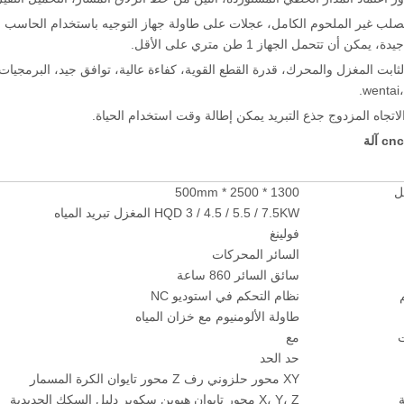
الصلب غير الملحوم الكامل، عجلات على طاولة جهاز التوجيه باستخدام الحاسب 
يمكن أن تتحمل الجهاز 1 طن متري على الأقل.
wentai،
ل
1300 * 2500 * 500mm
HQD 3 / 4.5 / 5.5 / 7.5KW المغزل تبريد المياه
فولينغ
السائر المحركات
سائق السائر 860 ساعة
نظام التحكم في استوديو NC
طاولة الألومنيوم مع خزان المياه
ت
مع
حد الحد
XY محور حلزوني رف Z محور تايوان الكرة المسمار
X، Y، Z محور تايوان هيوين سكوير دليل السكك الحديدية