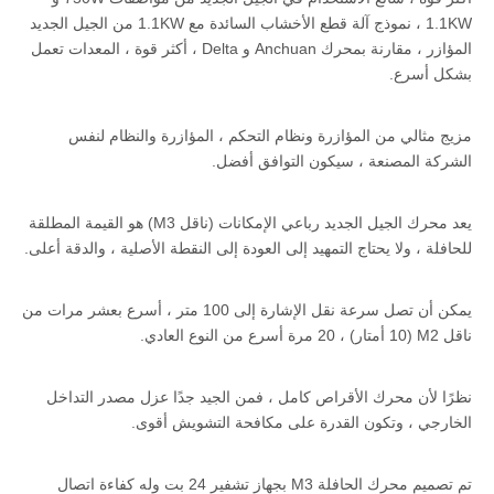
1.1KW ، نموذج آلة قطع الأخشاب السائدة مع 1.1KW من الجيل الجديد
المؤازر ، مقارنة بمحرك Anchuan و Delta ، أكثر قوة ، المعدات تعمل
بشكل أسرع.
مزيج مثالي من المؤازرة ونظام التحكم ، المؤازرة والنظام لنفس
الشركة المصنعة ، سيكون التوافق أفضل.
يعد محرك الجيل الجديد رباعي الإمكانات (ناقل M3) هو القيمة المطلقة
للحافلة ، ولا يحتاج التمهيد إلى العودة إلى النقطة الأصلية ، والدقة أعلى.
يمكن أن تصل سرعة نقل الإشارة إلى 100 متر ، أسرع بعشر مرات من
ناقل M2 (10 أمتار) ، 20 مرة أسرع من النوع العادي.
نظرًا لأن محرك الأقراص كامل ، فمن الجيد جدًا عزل مصدر التداخل
الخارجي ، وتكون القدرة على مكافحة التشويش أقوى.
تم تصميم محرك الحافلة M3 بجهاز تشفير 24 بت وله كفاءة اتصال