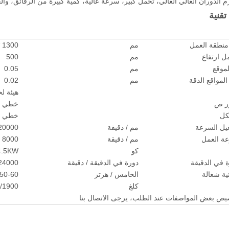
قنية
مم
1300 * 2500.
مم
500
لموقع
مم
0.05
المواقع الدقة
مم
0.02
هيئة لح
خطي دل
خطي دل
غيل السرعة
مم / دقيقة
20000
عة العمل
مم / دقيقة
8000
كو
4.5KW المغزل تبريد المياه * 2 (
 في الدقيقة
دورة في الدقيقة / دقيقة
24000
ية شغالة
الخامس / هرتز
/ 50-60
كلغ
/1900.
يص بعض المواصفات عند الطلب، يرجى الاتصال بنا