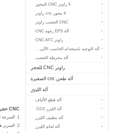
5 راوتر CNC المحور
4 محور cnc راوتر
CNC الخشب راوتر
آلة EPS رغوة CNC
راوتر CNC ATC
آلة التوجيه باستخدام الحاسب الآلي المحور الدوار
آلة مخرطة الخشب
راوتر CNC للحجر
آلة طحن cnc الصغيرة
آلة الليزر
آلة قطع الألياف
آلة الليزر CO2.
CNC حجر نحت الخصائص الرئيسية:
1. السرعة السريعة، عالية الدقة، الاستقرار القوي، الضوضاء المنخفضة وحياة الخدمة الطويلة؛
آلة تنظيف الليزر
2. السرير هو قوس من الصلب على شكل حرف T، وهو ملحومة بالكامل ومهينة والشيخوخة. يضمن أن الجهاز لا يهز عندما يعمل بسرعة عالية.
آلة لحام الليزر