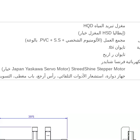
مغزل تبريد المياه HQD
(إيطاليا HSD المغزل خيار)
ل
مجمع العمل (الألومنيوم الشخصي + PVC + S.S. بالوعة)
ة
تايوان tbi.
تايوان ر اربح
هربائية
فرنسا شنايدر
StreedShine Stepper Motor (Japan Yaskawa Servo Motor خيار)
جهاز دوارة، استشعار الأدوات التلقائي، رأس أرجغ، باب مغطى، التسوية ا