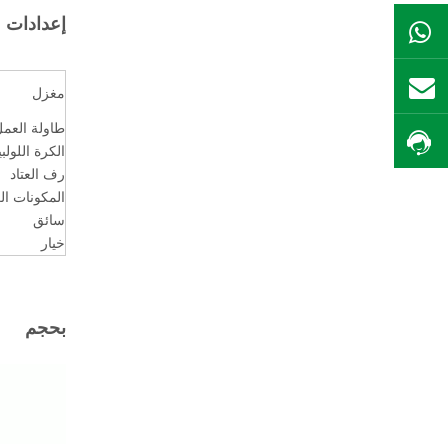
إعدادات
ال WhatsApp
بريد
مغزل
طاولة العم
احصل على السعر
الكرة اللولبي
رف العتاد
المكونات الك
سائق
خيار
بحجم