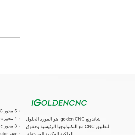
5 محور CNC جهاز التوجيه
4 محور cnc راوتر
شاندونغ Igolden CNC هو المورد الحلول
3 محور cnc راوتر
لتطبيق CNC مع التكنولوجيا الرئيسية وحقوق
حجر CNC Router.
الملكية الفكرية المستقلة.