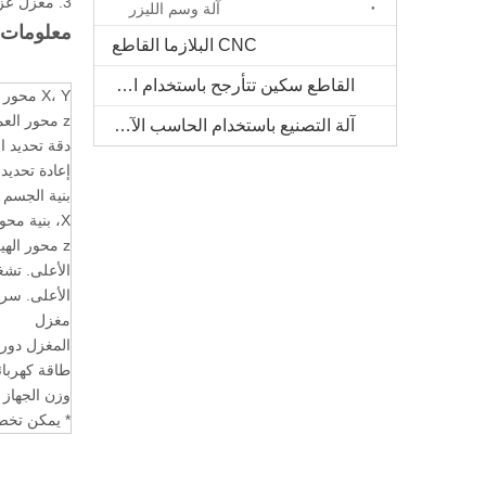
3. مغزل عزم الدوران العالي العالي، تحمل كبير، سرعة عالية، كمية كبيرة من الرقائق، والحركة لا تضرر بسهولة.
آلة وسم الليزر
معلومات ت
CNC البلازما القاطع
القاطع سكين تتأرجح باستخدام الحاسب الآلي
X، Y محور منطقة العمل
z محور العمل ارتفاع
آلة التصنيع باستخدام الحاسب الآلي الخشب الصلب
دقة تحديد ا
إعادة تحديد 
بنية الجسم
X، بنية محور ص
z محور الهيكل
الأعلى. تش
الأعلى. سر
مغزل
المغزل دورة
طاقة كهربائ
وزن الجهاز
* يمكن تخص