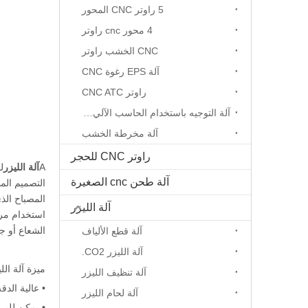
5 راوتر CNC المحور
4 محور cnc راوتر
CNC الخشب راوتر
آلة EPS رغوة CNC
راوتر CNC ATC
آلة التوجيه باستخدام الحاسب الآلي المحور الدوار
آلة مخرطة الخشب
راوتر CNC للحجر
A
آلة الليزر
آلة طحن cnc الصغيرة
التصميم الم
المصباح الذ
آلة الليزر
استخدام مرآ
الشعاع أو ج
آلة قطع الألياف
آلة الليزر CO2.
ميزة آلة اللي
آلة تنظيف الليزر
• عالية الدق
آلة لحام الليزر
• يمكن للبر