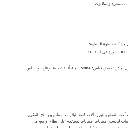
يتكون رأس الليزر مواد ذات جودة عالية وفقا للتكنولوجيا المتقدمة. إنه strcng وقابل للمعقول يمكن تحقيق قياس\"onine\" منة أثناء عملية الإنتاج، والقياس
ت القطع بالليزر، آلات قطع البلازما، المتآمرين، إلخ. التكوين
التقنيات لتحسين منتجاتنا. منتجاتنا تستخدم على نطاق واسع في
باعة الحزمة، وضع العلامات، الختم بالليزر وهلم جرا.