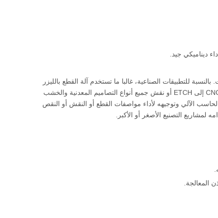
ء ديناميكي جيد.
لنسبة للتطبيقات الصناعية، غالبا ما تستخدم آلة القطع بالليزر
لخفض مواد الهيكلية والأنابيب ومواد الورقة المسطحة مثل المعدن. يمكن أيضا تغيير إعداد CNC إلى ETCH أو نقش جميع أنواع التصاميم المعدنية والخشب
 التصنيع باستخدام الحاسب الآلي وتوجيهه لأداء مواصفات القطع أو النقش أو النقص
ه لمشاريع التصنيع الأصغر أو الأكبر.