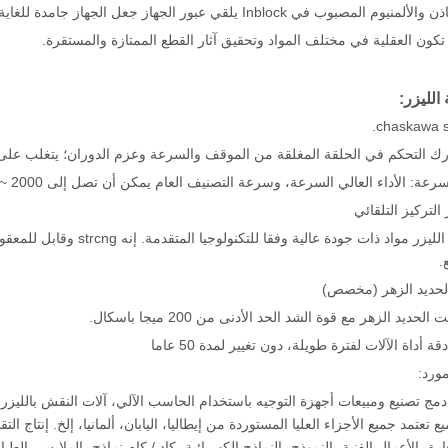
الليزر:
chaskawa s
التركيز التلقائي
.
الحديد الزهر (مخصص)
حديد الزهر مع قوة الشد الحد الأدنى من 200 ميجا باسكال.
أداة الآلات لفترة طويلة، دون تغيير لمدة 50 عاما
مورد:
 تصنيع ومبيعات أجهزة التوجيه باستخدام الحاسب الآلي، آلات النقش بالليزر، آلا
 تعتمد جميع الأجزاء العليا المستوردة من إيطاليا، اليابان، ألمانيا، إلخ. إنتاج 
جارة، الأعمال الفنية، النموذج، النماذج الكهربائية، كاد / كام نماذج، الملابس، الط