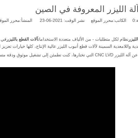
لة الليزر المعروفة في الصين
:
0
الكاتب:محرر الموقع نشر الوقت: 2021-06-23 المنشأ:
محرر الموق
لليزر
نظام لكل متطلبات - من الألياف متعددة الاستخدامات
آلات القطع بالليزر
في م
دية واللامعدية السمينة لآلات قطع أنبوب الليزر عالية الإنتاج، كلها خيارات تعزيز ال
بغض النظر عن آلة الليزر CNC LVD التي تختارها، كنت تطمئن إلى تشغيل م