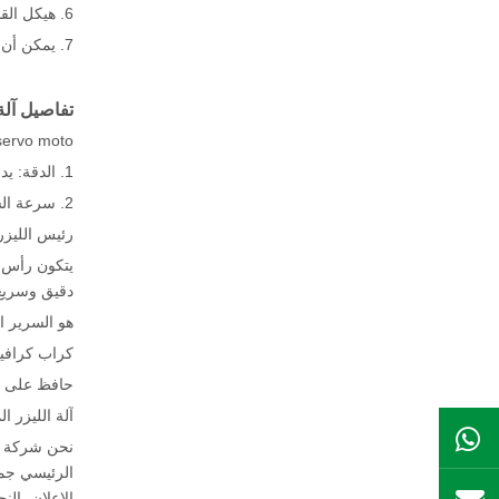
6. هيكل القاذن والألمنيوم المصبوب في Inblock يلقي عبور الجهاز جعل الجهاز جامدة للغاية، مستقرة وميكانوك.
7. يمكن أن تكون العقلية في مختلف المواد وتحقيق آثار القطع الممتازة والمستقرة.
تفاصيل آلة 
ervo moto.
1. الدقة: يدرك التحكم في الحلقة المغلقة من الموقف والسرعة وعزم الدوران؛ يتغلب على مشكلة خطوة الخطوة؛
2. سرعة السرعة: الأداء العالي السرعة، وسرعة التصنيف العام يمكن أن تصل إلى 2000 ~ 3000 دورة في الدقيقة؛
رئيس الليزر 
دقيق وسريع
هو السرير 
كراب كرافيت ال
حافظ على دقة 
آلة الليزر ال
ال WhatsApp
نحن شركة دمج
الرئيسي جميع
الإعلان، الن