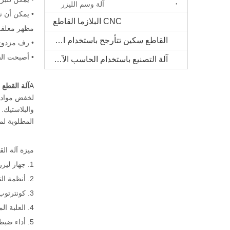
آلة وسم الليزر
• يمكن أن ت
CNC البلازما القاطع
مظهر مغلقة 
القاطع سكين تتأرجح باستخدام الحاسب الآلي
• رف مزدوج
• أصبحت الش
آلة التصنيع باستخدام الحاسب الآلي الخشب الصلب
A
آلة القطع ب
المطلوبة لمش
ميزة آلة الق
1. جهاز ليزر عالي الأداء المرتبط بنظام التشغيل المستقر يتيح تأثيرات القطع المثلى.
2. أنظمة التبريد والتشحيم والتغليف المثالي تضمن أداء مستقرة وفعالة ومتينة للجهاز بأكمله.
3. كونترتوب واحد يجعل لوحات التحميل والتفريغ المتاحة أثناء القطع، مما يحسن معالجة الأذن المعالجة.
4. العلبة المغلقة كبيرة الحجم يحسن تأثيرات تفضيلية وتجنب التلوث البصري.
5. أداء ضبط الارتفاع التلقائي يحتفظ بطول البعد البؤري ثابت وجودة القطع المستقرة.