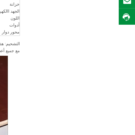
بريد
خزانة
الجهد االكه
احصل على السعر
اللون
أدوات
محور دوار
التشحيم: هذ
مع جميع أعطا