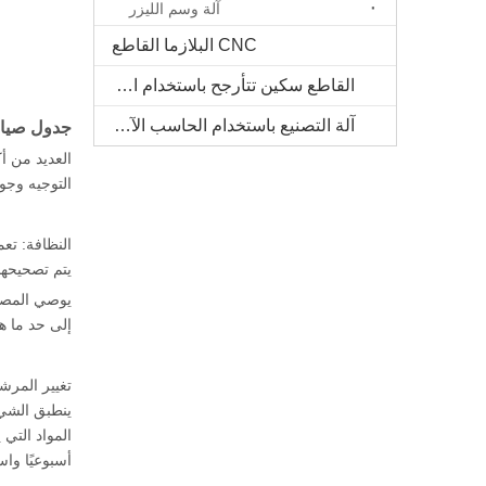
آلة وسم الليزر
CNC البلازما القاطع
القاطع سكين تتأرجح باستخدام الحاسب الآلي
آلة التصنيع باستخدام الحاسب الآلي الخشب الصلب
جدول صيان
العديد من أ
التوجيه وجوا
النظافة: تع
يتم تصحيحها ي
يوصي المصنّ
إلى حد ما ه
تغيير المرش
ينطبق الشيء
المواد التي
أسبوعيًا واس