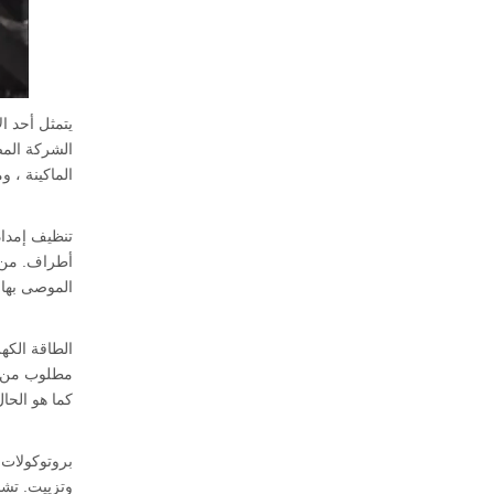
يتمثل أحد ال
الشركة المص
الماكينة ، و
أطراف. من ا
الموصى بها.
الطاقة الكهر
مطلوب من قب
كما هو الحا
وتزييت. تشم