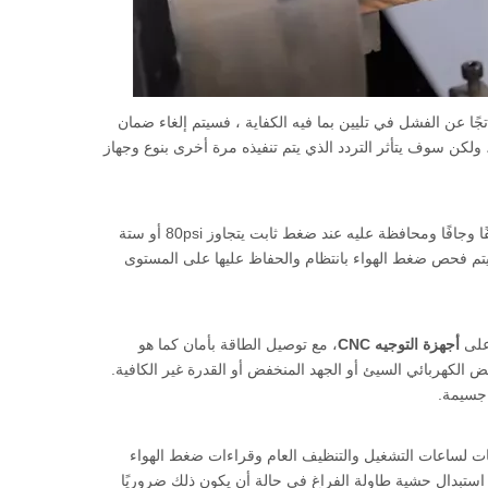
اتجًا عن الفشل في تليين بما فيه الكفاية ، فسيتم إلغاء ضمان
لكن سوف يتأثر التردد الذي يتم تنفيذه مرة أخرى بنوع وجهاز
تنظيف إمدادات الهواء: تعمل معظم أجهزة التوجيه باستخدام الهواء الذي يجب أن يكون نظيفًا وجافًا ومحافظة عليه عند ضغط ثابت يتجاوز 80psi أو ستة
يتم فحص ضغط الهواء بانتظام والحفاظ عليها على المستوى
 على
أجهزة التوجيه CNC
، مع توصيل الطاقة بأمان كما هو
الكهربائي السيئ أو الجهد المنخفض أو القدرة غير الكافية.
 جسيمة.
سبوعية تأتي دائمًا مع كل جهاز توجيه CNC. وهي تشمل أوقات لساعات التشغيل والتنظيف العام وقراءات ضغط الهواء
استبدال حشية طاولة الفراغ في حالة أن يكون ذلك ضروريًا