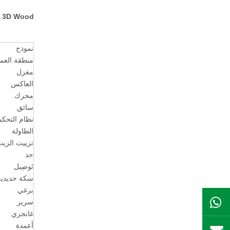
3D Wood نحت CNC Machine Product Product:
نموذج
منطقة العم
مغزل
العاكس
محرك
سائق
نظام التحكم
الطاولة
تزييت الزي
حد
تَوصِيل
سكة حديدية
برغي
سرير
ال WhatsApp
غانجري
أعمدة