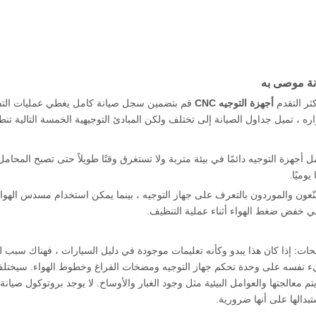
ة موصى به
كثر التقدم
أجهزة التوجيه CNC
قم بتضمين سجل صيانة كامل يغطي عمليات التفتي
ره ، تميل جداول الصيانة إلى تختلف ولكن المبادئ التوجيهية الخمسة التالية تن
مل أجهزة التوجيه دائمًا في بيئة متربة ولا تستغرق وقتًا طويلاً حتى تصبح المح
وميًا.
عون والموردون بالتعرف على جهاز التوجيه ، بينما يمكن استخدام مسدس الهواء ل
ي خفض ضغط الهواء أثناء عملية التنظيف.
حات: إذا كان هذا يبدو وكأنه تعليمات موجودة في دليل السيارات ، فهناك سبب 
 نفسه على وحدة تحكم جهاز التوجيه ومضخات الفراغ وخطوط الهواء. سيختلف ال
 يتم معالجتها والعوامل البيئية مثل وجود الغبار والأوساخ. لا يوجد بروتوكول 
تبدالها على أنها ضرورية.