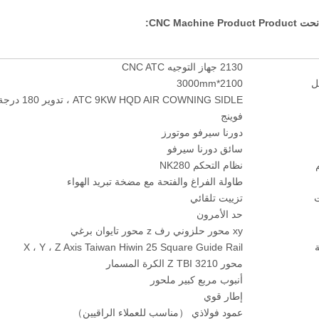
2130 جهاز التوجيه CNC ATC
ل
2100*3000mm
ATC 9KW HQD AIR COWNING SIDLE ، تدوير 180 درجة
فوينج
دورنا سيرفو موتورز
سائق دورنا سيرفو
نظام التحكم NK280
طاولة الفراغ والفتحة مع مضخة تبريد الهواء
ت
تزييت تلقائي
حد الأمرون
xy محور حلزوني رف z محور تايوان برغي
X ، Y ، Z Axis Taiwan Hiwin 25 Square Guide Rail
محور Z TBI 3210 الكرة المسمار
أنبوب مربع كبير ملحور
إطار قوي
عمود فولاذي （مناسب للعملاء الراقيين）