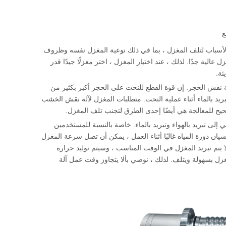
ع
هناك العديد من الأسباب لتلف المغزل ، بما في ذلك نوعية المغزل نفسه وظروف
ة جدًا. لذلك ، عند اختيار المغزل ، اختر مغزلًا جيدًا قدر
ئة.
آلة النقش CNC المختلفة بمغازل مختلفة. مثل آلة نقش الخشب العادية CNC وآلة نقش الحجر. إن قوة القطع للنحت على الحجر أكبر بكثير من
ريد بالماء أثناء عملية النحت. متطلبات المغزل لآلة نقش الخشب
لى تبريد بالهواء وتبريد بالماء. خاصة بالنسبة للمستخدمين
 نسيان دورة المياه غالبًا أثناء العمل ، يمكن أن تصل سرعة المغزل
جدًا ، ولا يتم تبريد المغزل في الوقت المناسب ، وسيتم توليد حرارة
ل بسهولة ويتلف. لذلك ، نوصي بألا يتجاوز وقت عمل آلة