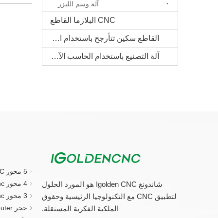
آلة وسم الليزر
CNC البلازما القاطع
القاطع سكين تتأرجح باستخدام الحاسب الآلي
آلة التصنيع باستخدام الحاسب الآلي الخشب الصلب
5 محور CNC جهاز التوجيه
4 محور cnc راوتر
شاندونغ Igolden CNC هو المورد الحلول
3 محور cnc راوتر
لتطبيق CNC مع التكنولوجيا الرئيسية وحقوق
حجر CNC Router.
الملكية الفكرية المستقلة.