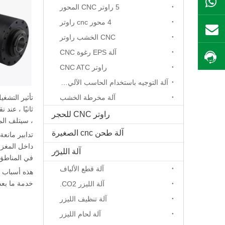
ال WhatsApp
5 راوتر CNC المحور
4 محور cnc راوتر
بريد
CNC الخشب راوتر
آلة EPS رغوة CNC
احصل على السعر
راوتر CNC ATC
آلة التوجيه باستخدام الحاسب الآلي المحور الدوار
آلة مخرطة الخشب
ثانيًا ، عن
راوتر CNC للحجر
، سيتلف الم
آلة طحن cnc الصغيرة
تدابير مانع
داخل المغزل
آلة الليزر
في المناطق 
آلة قطع الألياف
هذه أسباب ش
خدمة ما بعد
آلة الليزر CO2.
آلة تنظيف الليزر
آلة لحام الليزر