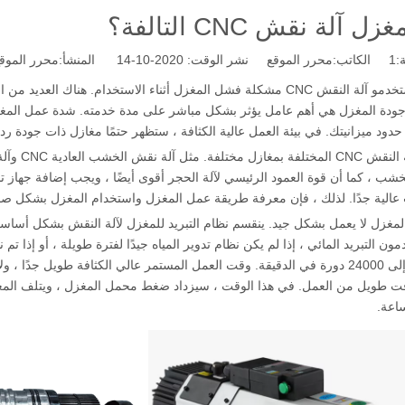
ل آلة نقش CNC التالفة؟
:
1
الكاتب:محرر الموقع نشر الوقت: 2020-10-14 المنشأ:
محرر الموق
سيواجه مستخدمو آلة النقش CNC مشكلة فشل المغزل أثناء الاستخدام. 
جودة المغزل هي أهم عامل يؤثر بشكل مباشر على مدة خدمته. شدة عمل المغزل عالي
حدود ميزانيتك. في بيئة العمل عالية الكثافة ، ستظهر حتمًا مغازل ذات جودة ردي
تم تجهيز 
شب ، كما أن قوة العمود الرئيسي لآلة الحجر أقوى أيضًا ، ويجب إضافة جهاز تب
المغزل لا يعمل بشكل جيد. ينقسم نظام التبريد للمغزل لآلة النقش بشكل أساسي إ
ون التبريد المائي ، إذا لم يكن نظام تدوير المياه جيدًا لفترة طويلة ، أو إذا تم
لآلة النقش إلى 24000 دورة في الدقيقة. وقت العمل المستمر عالي الكثافة طويل 
قت طويل من العمل. في هذا الوقت ، سيزداد ضغط محمل المغزل ، ويتلف المغز