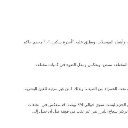
قاب الطاقة النووية، والحواسيب، وأشباه الموصلات. ويطلق عليه \"أسرع سكين \"، \"معظم حاكم
د المختلفة تمتص، وتعكس وتنقل الضوء في كميات مختلفة.
عندما يمر شعاع من خلال مسار الشعاع الجهاز من مرنان الليزر التي تنتج شعاع، وقطره من الحزم ليست سوى حوالي 3/4 بوصة. قد تنعكس في اتجاهات
. تركيز شعاع الليزر يمر عبر ثقب في فوهة قبل أن تصل إلى