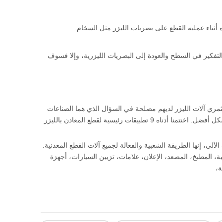
ه أثناء عملية القطع على بصريات الليزر مثل السخام.
لتفكير في السطح والعودة إلى البصريات الليزرية، وإلا فسوف
تثمري آلات الليزر لديهم مصلحة في السؤال الذي هما الصناعات
التي هي مجال التطبيقات الرئيسية لآلة القطع بالليزر الألياف، بحيث تتطور أعمالها بالليزر بشكل أفضل. اختتمنا أدناه 9 تطبيقات رئيسية لقطع المعادن بالليزر
آلي، إنها الطريقة الشعبية والفعالة لجميع آلات القطع المعدنية.
ة، المطبخ، المصعد، الإعلان، علامات، تزيين السيارات، أجهزة