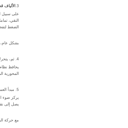
3.
الألياف قط
النقي، تمام
الضغط لتفجي
بشكل عام، ي
4. ثم، يتحرك رأس القطع بالليزر على اللوحة المعدنية في شكل الجزء المطلوب لقطع الجزء من اللوحة.
يحافظ نظام 
المحورية ال
5. مبدأ العمل من قواطع الليزر الألياف
يركز ضوء ال
يصل إلى نقط
مع حركة ال