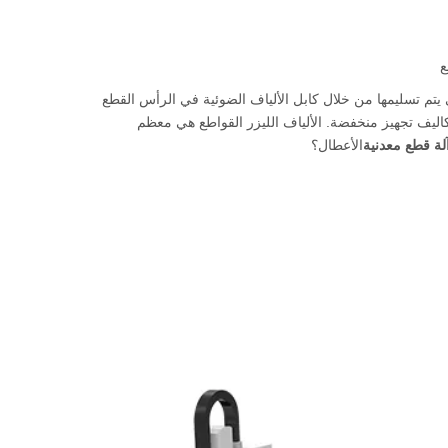
ع
 يتم تسليمها من خلال كابل الألياف الضوئية في الرأس القطع
ذه الألياف ينقل شعاع مع نوعية شعاع مصممة لقطع تخفيضات metal.smooth، وتكاليف تجهيز منخفضة. الألياف الليزر القواطع هي معظم
آلة قطع معدنية
الأعطال؟