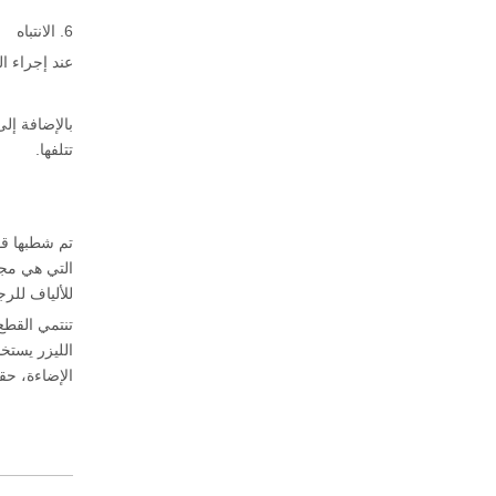
6. الانتباه
عند إجراء ا
بالإضافة إل
تتلفها.
تم شطبها قو
للألياف للرجو
تنتمي القطع 
الليزر يستخ
الإضاءة، حقل LED، أجزاء المعادن الدقيقة، المنتجات المعدنية وغيرها من ال