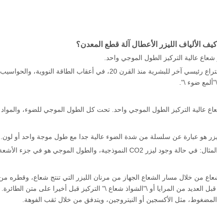
ف الألياف الليزر الأعطال آلة قطع المعدن؟
الليزر هو اختراع رئيسي آخر للبشرية منذ القرن 20، في أع
\"ألمع ضوء \".
عاع عالية التركيز الطول الموجي واحد. تحت كل الطول الموجي للضوء، والموا
موذجية، والطول الموجي هو في جزء الأشعة تحت الحمراء من الطيف، ولذلك فمن غير مرئية للعين البشرية.
بل العديد من المرايا أو \"الشواذ شعاع \" التركيز قبل أخيرا على متن الطائرة
 المضغوط، مثل الأكسجين أو النيتروجين، ويتدفق من خلال ثقب الفوهة.