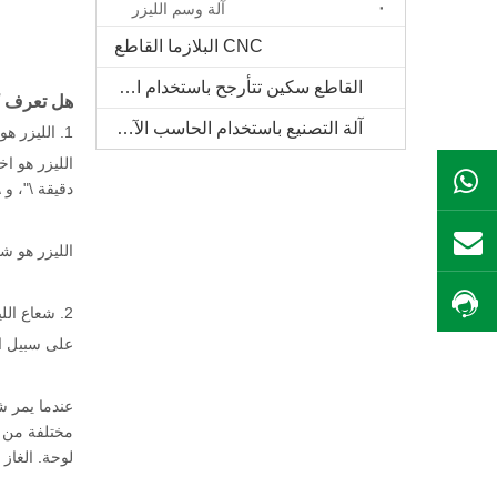
آلة وسم الليزر
CNC البلازما القاطع
القاطع سكين تتأرجح باستخدام الحاسب الآلي
هل تعرف كي
آلة التصنيع باستخدام الحاسب الآلي الخشب الصلب
1. الليزر هو شعاع عالية التركيز الطول الموجي واحد.
ال WhatsApp
دقيقة \"، و 
بريد
الليزر هو ش
احصل على السعر
2. شعاع الليزر هو عبارة عن سلسلة من شدة الضوء عالية جدا مع طول موجة واحد أو لون.
على سبيل المثال: في حالة وجود ليزر CO2 الن
مختلفة من ق
لوحة. الغاز