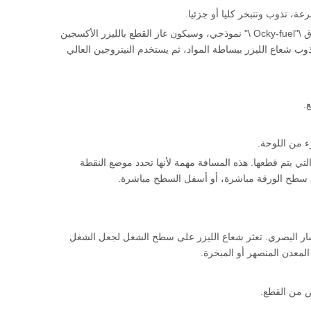
عة، تذوب وتتبخر كليا أو جزئيا.
على سبيل المثال: عند قطع الفولاذ المعتدل، فإن حرارة شعاع الليزر تكفي لبدء عملية احتراق \"Ocky-fuel \" نموذجي، وسيكون غاز القطع بالليزر الأكسجين
ذوب شعاع الليزر ببساطة المواد، ثم يستخدم النيتروجين العالي
.
التي يتم قطعها. هذه المسافة مهمة لأنها تحدد موضع النقطة
وق سطح الورقة مباشرة، أو أسفل السطح مباشرة.
مسار البصري. تعثر شعاع الليزر على سطح الشغل لجعل الشغل
لمعدن المنصهر أو المبخرة.
 من القطع.