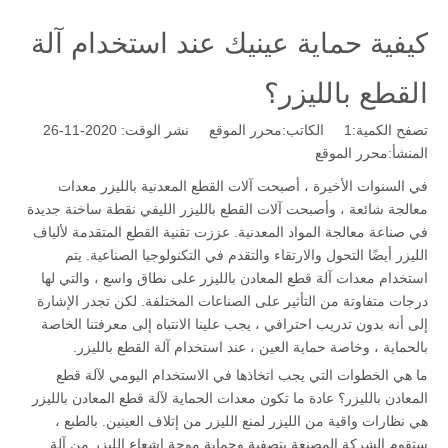
كيفية حماية عينيك عند استخدام آلة
القطع بالليزر؟
تصفح الكمية:
1
الكاتب:محرر الموقع نشر الوقت: 2020-11-26
المنشأ:
محرر الموقع
في السنوات الأخيرة ، أصبحت آلات القطع المعدنية بالليزر معدات
معالجة شائعة ، وأصبحت آلات القطع بالليزر الليفي نقطة ساخنة جديدة
في صناعة معالجة المواد المعدنية. عززت تقنية القطع المتقدمة لألياف
الليزر أيضًا التحول والارتقاء والتقدم في التكنولوجيا الصناعية. يتم
استخدام معدات آلة قطع المعادن بالليزر على نطاق واسع ، والتي لها
درجات متفاوتة من التأثير على الصناعات المختلفة. لكن تجدر الإشارة
إلى أنه بدون تدريب احترافي ، يجب علينا الانتباه إلى معرفتنا الخاصة
بالحماية ، وخاصة حماية العين ، عند استخدام آلة القطع بالليزر.
ما هي الخطوات التي يجب اتخاذها في الاستخدام اليومي لآلة قطع
المعادن بالليزر؟ عادة ما تكون معدات الحماية لآلة قطع المعادن بالليزر
هي نظارات واقية من الليزر لمنع الليزر من إتلاف العينين. بالطبع ،
ستقوم الشركة المصنعة بتصفية وحماية موجة إشعاع الليزر من آلة