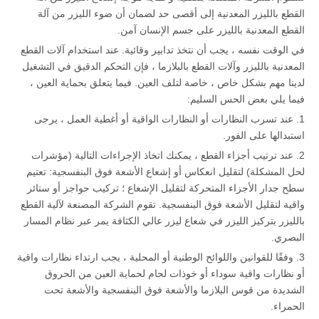
القطع بالليزر المعدنية إلى أقصى حد لضمان أن ضوء الليزر من آلة
القطع المعدنية بالليزر على جسم الإنسان آمن.
في الوقت نفسه ، يجب أن نتخذ تدابير وقائية. عند استخدام آلات القطع
المعدنية بالليزر وآلات القطع بالبلازما ، فإن التحكم الدقيق في التشغيل
لدينا مهم بشكل خاص ، خاصة لتلف العين. فيما يتعلق بحماية العين ،
فيما يلي بعض الحس السليم:
1. عند تسرب النظارات أو النظارات الواقية أو أغطية العمل ، يرجى
استبدالها على الفور.
2. عند ترتيب أجزاء القطع ، يمكنك اتخاذ الإجراءات التالية (مؤشرات
لحل المشكلة) لتقليل انعكاس أو إشعاع الأشعة فوق البنفسجية: تعتيم
سطح جدار الأجزاء المتحركة لتقليل الإشعاع ؛ تركيب حواجز أو ستائر
واقية لتقليل الأشعة فوق البنفسجية. تقوم الشركة المصنعة لآلية القطع
بالليزر بتركيز الليزر في شعاع ليزر عالي الكثافة يمر عبر نظام المسار
البصري.
3. وفقًا للقوانين واللوائح الوطنية أو المحلية ، يجب ارتداء نظارات واقية
أو نظارات واقية سوداء أو خوذات لحام لحماية العين من الحروق
الشديدة من قوس البلازما والأشعة فوق البنفسجية والأشعة تحت
الحمراء.