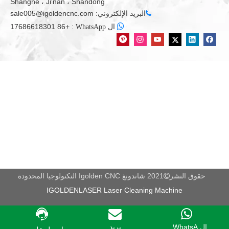
Shanghe ، Ji'nan ، Shandong
فائدة.
البريد الإلكتروني:
sale005@igoldencnc.com


+86 17686618301
:
ال WhatsApp
الليزر باستخدام الحاسب الآلي
آلة القطع بالليزر
قاطع ليزر 150 واط
الليزر باستخدام الحاسب الآلي co2
جميع المنتجات
حقوق النشر
2021 شاندونغ Igolden CNC التكنولوجيا المحدودة

IGOLDENLASER Laser Cleaning Machine
ال WhatsA...
بريد