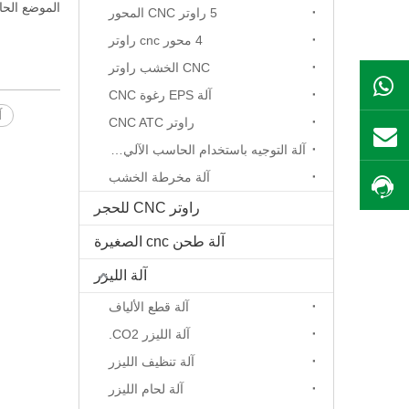
الموضع الحال
5 راوتر CNC المحور
4 محور cnc راوتر
CNC الخشب راوتر
ال WhatsApp
آلة EPS رغوة CNC
آ
راوتر CNC ATC
بريد
آلة التوجيه باستخدام الحاسب الآلي المحور الدوار
آلة مخرطة الخشب
احصل على السعر
راوتر CNC للحجر
آلة طحن cnc الصغيرة
آلة الليزر
آلة قطع الألياف
آلة الليزر CO2.
آلة تنظيف الليزر
آلة لحام الليزر