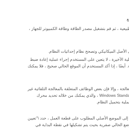
ع
 طبيعية ، ثم قم بتشغيل مصدر الطاقة وطاقة الكمبيوتر للجهاز ،
ية الأخيرة ، لا يتعين على المستخدم إجراء عملية إعادة ضبط
لإحداثيات الحالية. أيضًا ، إذا أكد المستخدم أن الموقع الحالي صحيح ، فلا يمكنك
جة ، وإلا فإن بعض الوظائف المتعلقة بالمعالجة التلقائية غير
صالحة. حدد \"فتح (F) | فتح (O) ... \" القائمة ، سيتم تشغيلها من مربع حوار Windows Standard File Action ، والذي يمكنك من خلاله تحديد محرك
لية بتحميل النظام.
ل ، وقم يدويًا بالسير في اتجاهين x و y لآلة نقش النجارة إلى الموضع الأصلي المطلوب على قطعة العمل ، حدد \"تعيين
موضع الحالي صفرية بحيث يتم تشكيلها في نقطة البداية في