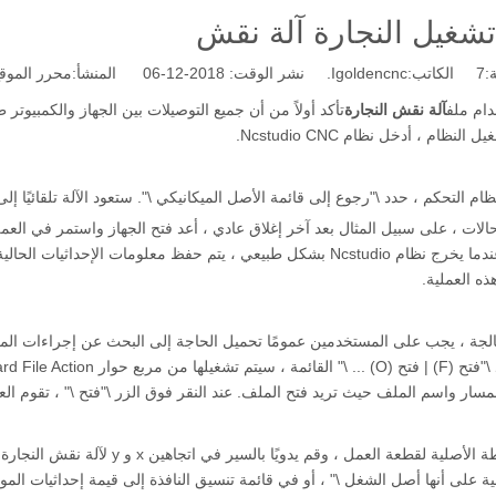
تشغيل النجارة آلة نقش
:
7
الكاتب:Igoldencnc. نشر الوقت: 2018-12-06 المنشأ:
محرر الموق
آلة نقش النجارة
تأكد أولاً من أن جميع التوصيلات بين الجهاز والكمبيوتر
النظام ، أدخل نظام Ncstudio CNC.
لات ، على سبيل المثال بعد آخر إغلاق عادي ، أعد فتح الجهاز واستمر في العمل
ميكانيكية. عندما يخرج نظام Ncstudio بشكل طبيعي ، يتم حفظ معلومات ا
هذه العملية.
عالجة ، يجب على المستخدمين عمومًا تحميل الحاجة إلى البحث عن إجراءات المعال
مسار واسم الملف حيث تريد فتح الملف. عند النقر فوق الزر \"فتح \" ، تقوم العم
4. حدد النقطة الأصلية لقطعة العم
لية على أنها أصل الشغل \" ، أو في قائمة تنسيق النافذة إلى قيمة إحداثيات ال