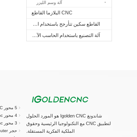
آلة وسم الليزر
CNC البلازما القاطع
القاطع سكين تتأرجح باستخدام الحاسب الآلي
آلة التصنيع باستخدام الحاسب الآلي الخشب الصلب
5 محور CNC جهاز التوجيه
4 محور cnc راوتر
شاندونغ Igolden CNC هو المورد الحلول
3 محور cnc راوتر
لتطبيق CNC مع التكنولوجيا الرئيسية وحقوق
حجر CNC Router.
الملكية الفكرية المستقلة.