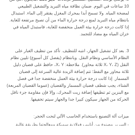
10 ساعات في اليوم. ضمان نظافة مياه التبريد والتشغيل الطبيعي
لمضخة المياه. ولا تسمح أبدا بمحرك المغزل يفتقر إلى الماء. استبدال
بانتظام مياه التبريد لمنع درجة حرارة الماء من أن تصبح مرتفعة للغاية.
إذا كانت درجة حرارة بيئة العمل منخفضة للغاية، فاستبدل المياه في
خزان المياه مع مضاد للتجمد.
3. بعد كل تشغيل الجهاز، انتبه للتنظيف. تأكد من تنظيف الغبار على
النظام الأساسي ونظام النقل. وبانتظام (يفضل كل أسبوع) تليين نظام
النقل (X، Y، Z ثلاثة محاور). ملاحظة: X، Y، حافظ على قضبان دليل
ثلاثة محاور مع النفط؛ تتم إضافة الزبدة عالية السرعة إلى قضبان
المسمار. إذا كانت درجة حرارة بيئة العمل منخفضة جدا في فصل
الشتاء، يجب شطف قضبان المسمار والقضبان (عموما القضبان المربعة)
مع البنزين ثم تنظيفها إضافة زيت المحرك، وإلا فإن مقاومة جزء ناقل
الحركة من الجهاز سيكون كبيرا جدا والجهاز سيتم تخفيفها.
ميزات آلة التصنيع باستخدام الحاسب الآلي لنحت الحجر:
- السرير مصنوع من أنابيب فولاذية سميكة ومعالجتها بطريقة عالية
درجة الحرارة تجنب التشوه، وبالتالي فإن السرير لديه صلابة جيدة وقوة