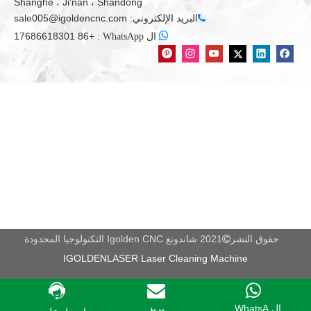
Shanghe ، Ji'nan ، Shandong
البريد الإلكتروني:
sale005@igoldencnc.com


+86 17686618301
:
ال WhatsApp
حقوق النشر
2021 شاندونغ Igolden CNC التكنولوجيا المحدودة

IGOLDENLASER Laser Cleaning Machine
المنتجات النهائية
ال WhatsA...
بريد