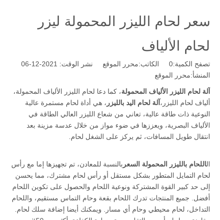
سعر لحام الليزر المحمولة ليزر
لحام الألياف
تصفح الكمية:
0
الكاتب:محرر الموقع نشر الوقت: 2021-12-06
المنشأ:
محرر الموقع
آلة لحام الليزر الألياف المحمولة
، كما دعا لحام الليزر الألياف المحمولة،
ألياف لحام الليزر،
آلة لحام اليد بالليزر
، هي أداة لحام مستمرة عالية
النوعية ذات طاقة عالية، تعاني من شعاع الليزر العالي الطاقة في
الألياف البصرية، ويعززها في ضوء مواز من خلال عدسة مزينة بعد
انتقال طويل المسافات، ثم يركز على الشغل لحام.
ال
اللحام بالليزر المحمولة السعر
بالنسبة للمعادن، تم تجهيزها إما مع رأس
لحام التمايل المتطور بشكل مستقل أو رأس لحام مشترك، مما يحسن
إلى حد كبير القوة المشتركة ونوعية اللحام والحصول على تكوين اللحام
أفضل. جميع المنتجات تدرك اللحام بقعة وحام التماس مستقيم، واللحام
التداخل، لحام محيطي وحام أي مسار. ويمكنك أيضا إضافة سلك لحام.