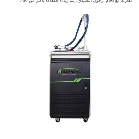
مقارنة مع لحام أرجون التقليدي، يتم زيادة الكفاءة بأكثر من 50٪.