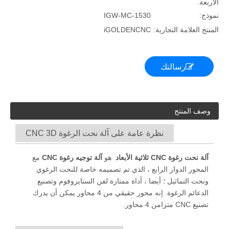
الأربعة.
نموذج:
IGW-MC-1530
المنتج العلامة التجارية:
iGOLDENCNC
رسالتك
وصف المنتج
نظرة عامة على آلة نحت الرغوة CNC 3D
آلة نحت رغوة CNC ثلاثية الأبعاد
هو
آلة توجيه رغوة CNC
مع
المحور الدوار الرابع ، الذي تم تصميمه خاصة للنحت الرغوي
ونحت التماثيل ؛ أيضا ، أداة ممتازة لفن الستايروفوم وتصنيع
الدعائم الرغوة. إنه محور حقيقي من 4 محاور يمكن أن يدرك
تصنيع CNC متزامن 4 محاور.