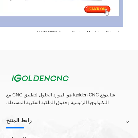
ميزة 3D CNC Foam Crving Machine Price ::
1.4 نظام التحكم في المحور ، يمكن أن يكون اختياري
NCSTUDIO / DSP / TAIWAN SYNTEC إلخ
2. ناقل حركة محاور X ، Y مع رف التروس ، ناقل حركة محور z
مع مسامير الكرة المستوردة ،
يضمن حركة مستقرة وسلسة للآلة.
3. مغزل HQD/HSD AICOOLING ، قوة قوية ، مناسبة لقطع
الأعمال المطلوبة
4. يضمن تطبيق برنامج التشغيل مع التقسيم الفرعي عالي
شاندونغ Igolden CNC هو المورد الحلول لتطبيق CNC مع
الوضوح السرعة السريعة ودقة عالية.
التكنولوجيا الرئيسية وحقوق الملكية الفكرية المستقلة.
5. مغزل عالية الطاقة ، بدون فرش ، تبريد الهواء ، يعمل بقوة مع
ضوضاء منخفضة.
6. y تبني تايوان المستورد hiwin/pmi سكيل ، سرعة سريعة ،
رابط المنتج
دقة عالية
7. أكثر هيكل الجسم ، الجدار السميك لم يكسر أبدًا أو أضرار