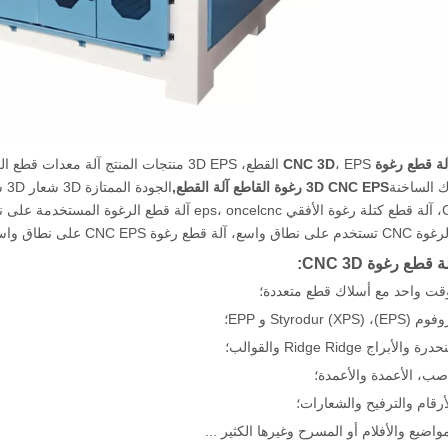
لة قطع رغوة CNC 3D
ك الساخنة
3D CNC EPS رغوة القاطع آلة القطع
,
ال
الأفقية CNC، آلة قطع كتلة رغوة الأفقي s، oncelcnc
رغوة CNC EPS على نطاق واسع
طع رغوة CNC 3D:
قت واحد مع أسلاك قطع متعددة؛
EPS)، Sty) و EPP؛
براج Ridge Ridge والقوالب؛
ب، الأعمدة والأعمدة؛
رقام والترفيح والشعارات؛
واضيع والأفلام أو المسرح وغيرها الكثير ...