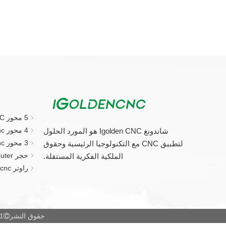
5 محور CNC جهاز التوجيه
4 محور cnc راوتر
شاندونغ Igolden CNC هو المورد الحلول
3 محور cnc راوتر
لتطبيق CNC مع التكنولوجيا الرئيسية وحقوق
حجر CNC Router.
الملكية الفكرية المستقلة.
راوتر cnc الصغيرة
حقوق النشر
2021 شاندو
