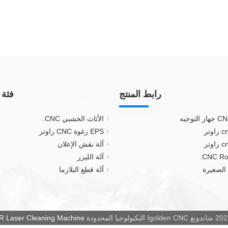
رابط المنتج
فئة 
الأثاث الخشبي CNC.
EPS رغوة CNC راوتر
آلة نقش الإعلان
آلة الليزر
آلة قطع البلازما
نغ Igolden CNC التكنولوجيا المحدودة
Laser Cleaning Machine