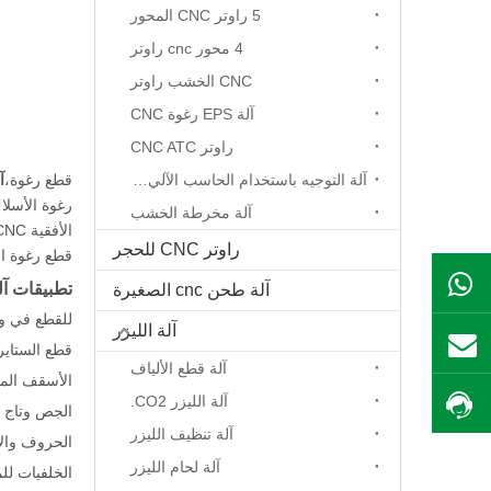
5 راوتر CNC المحور
4 محور cnc راوتر
CNC الخشب راوتر
آلة EPS رغوة CNC
راوتر CNC ATC
آلة التوجيه باستخدام الحاسب الآلي المحور الدوار
قطع رغوة،
آ
رغوة الأسلا
آلة مخرطة الخشب
راوتر CNC للحجر
قطع رغوة الرغوة CNC تستخدم على نطاق واسع، آلة قطع 
ال WhatsApp
تطبيقات آلة ق
آلة طحن cnc الصغيرة
للقطع في و
آلة الليزر
بريد
قطع الستايروفوم (rodur (XPS
آلة قطع الألياف
الأسقف المنحدرة والأ
آلة الليزر CO2.
احصل على السعر
الجص وتاج ص
آلة تنظيف الليزر
الحروف والأ
آلة لحام الليزر
الخلفيات للم