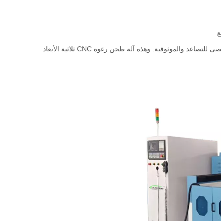
ع
تم إصلاحه مع مسامير، ويتم اختبار الهيكل بأكمله على الحد الأقصى للتصاعد والموثوقية. وهذه آلة طحن رغوة CNC ثلاثية الأبعاد