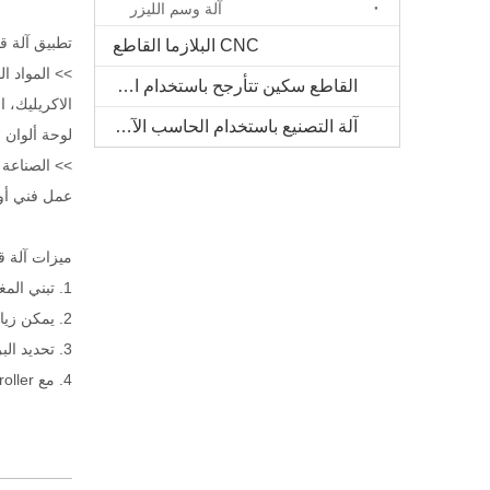
آلة وسم الليزر
تطبيق آلة قطع ر
CNC البلازما القاطع
>> المواد ا
القاطع سكين تتأرجح باستخدام الحاسب الآلي
الاكريليك، ا
آلة التصنيع باستخدام الحاسب الآلي الخشب الصلب
لوحة ألوان م
>> الصناعة 
عمل فني أو 
ميزات آلة قطع ر
1. تبني المغزل 7.5kw Changsheng مياه التبريد، يمكن أن يضمن أقصى قدر من كفاءة المعالجة والإنتاجية.
2. يمكن زيادة حجم العمل وفقا لمتطلباتك الخاصة.
3. تحديد البراغي، يتم اختبار الهيكل بأكمله على الحد من الصدمة والموثوقية.
4. مع NK 105 Controller ودليل عجلة يدوية، يحتوي على ميزات استئناف نقطة الاستراحة وعملية اختيار الأدوات ودقة عالية.