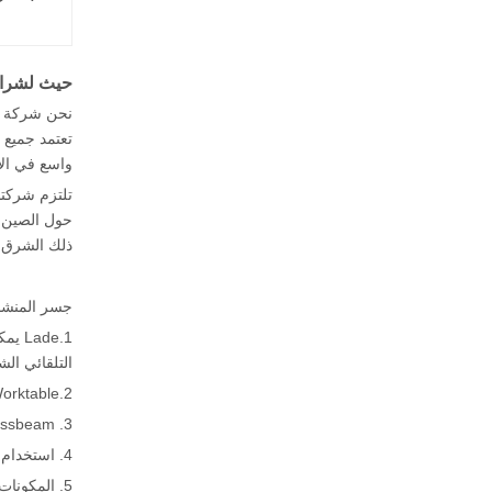
حيث لشراء
نحن شركة دم
تعتمد جميع ا
واسع في الإعلان، النجارة،
حول الصين و
ذلك الشرق ال
جسر المنشا
التلقائي ال
2.Worktable يمكن أن تدوير 0-360 درجة وإمالة 0-85 درجة، من السهل قطع اتجاه التغير وتحميل الألواح.
3. Crossbeam و Carling اعتماد دليل Taiwan Hiwin الخطي للتحرك، مما يضمن دقة عالية من القطع والحياة الطويلة.
4. استخدام نظام التحكم PLC Siemens مع شاشة حساسة تعمل باللمس توفر تحكم ودية وغير متكافئة.
5. المكونات الكهربائية تعتمد سيمنز أو علامة شنايدر