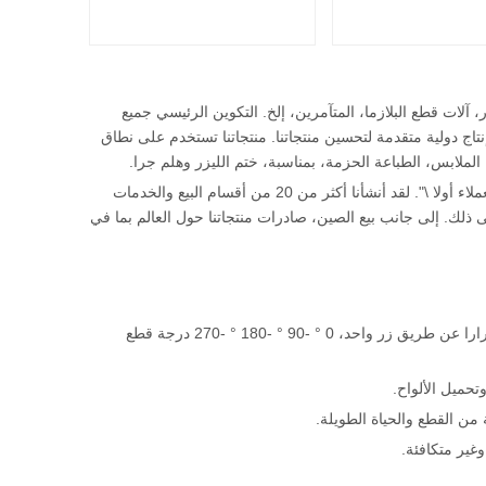
زر، آلات قطع البلازما، المتآمرين، إلخ. التكوين الرئيسي جميع
ت إنتاج دولية متقدمة لتحسين منتجاتنا. منتجاتنا تستخدم على نطاق
تلتزم شركتنا بمبادئ الأعمال الموجهة نحو السوق، وتنفذ فلسفة العمل في \"الجودة أولا والعملاء أولا \". لقد أنشأنا أكثر من 20 من أقسام البيع والخدمات
 ذلك. إلى جانب بيع الصين، صادرات منتجاتنا حول العالم بما في
1.Lade يمكن أن يميل 0-90 درجة، قطع التبديل الأفقي والأفقي الكامل التلقائي مرارا وتكرارا عن طريق زر واحد، 0 ° -90 ° -180 ° -270 درجة قطع