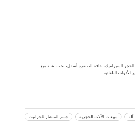
3. حافة النمط الأوروبي، وغيرها من الحجر من جنسين مختلف، السيراميك، الزجاج والحفر الحجر السيراميك، حافة الصنفرة أسفل، نحت. 4. تلميع
الأدوات التلقائية
آلة
مبيعات الآلات الحجرية
جسر المنشار للجرانيت