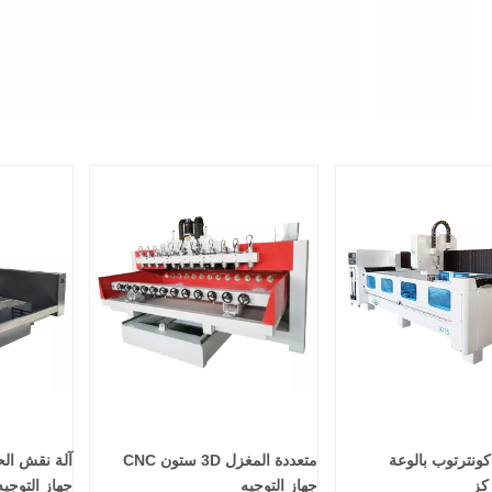
ونترتوب بالوعة
متعددة المغزل 3D ستون CNC
آلة نقش ال
كز
جهاز التوجيه
جهاز التوجيه NC