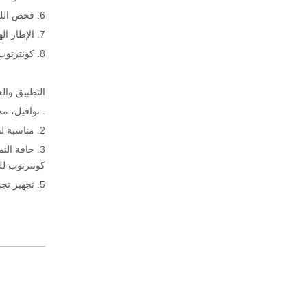
6. فحص الليزر وأداة المعايرة للمساعدة في بطانة القصاصة.
7. الإطار الهيكلية Monobloc سهل التحميل والنقل والتركيب.
8. كونترتوب الجري والطحن، وقطع جولة وشكل بيضاوي.
التطبيق والع
. نوافيل، م
2. مناسبة لخزائن الحجر الاصطناعي، كونترتات حجر الكوارتز والوعة.
كونترتوب للر
5. تجهيز تجمع غسيل و جدار الخلفية الأوروبية وغيرها