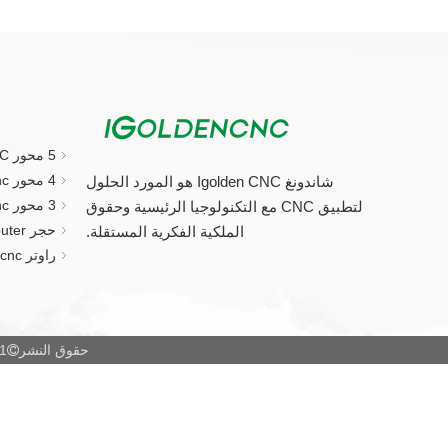
5 محور CNC جهاز التوجيه
4 محور cnc راوتر
شاندونغ Igolden CNC هو المورد الحلول
3 محور cnc راوتر
لتطبيق CNC مع التكنولوجيا الرئيسية وحقوق
حجر CNC Router.
الملكية الفكرية المستقلة.
راوتر cnc الصغيرة
حقوق النشر
2021 شاندو
