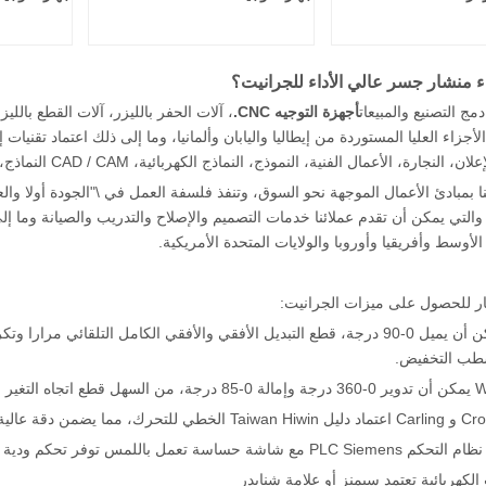
 منشار جسر عالي الأداء للجرانيت؟
ج التصنيع والمبيعات
أجهزة التوجيه CNC.
، آلات الحفر بالليزر، آلات القطع باللي
لأجزاء العليا المستوردة من إيطاليا واليابان وألمانيا، وما إلى ذلك اعتماد تقنيا
 الأعمال الفنية، النموذج، النماذج الكهربائية، CAD / CAM النماذج، الملابس، الطباعة الحزمة، بمناسبة، ختم الليزر وهلم جرا.
التي يمكن أن تقدم عملائنا خدمات التصميم والإصلاح والتدريب والصيانة وما إلى
أوسط وأفريقيا وأوروبا والولايات المتحدة الأمريكية.
ر للحصول على ميزات الجرانيت:
شطب التخفيض.