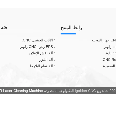
رابط المنتج
فئة 
الأثاث الخشبي CNC.
EPS رغوة CNC راوتر
آلة نقش الإعلان
آلة الليزر
آلة قطع البلازما
نغ Igolden CNC التكنولوجيا المحدودة
Laser Cleaning Machine