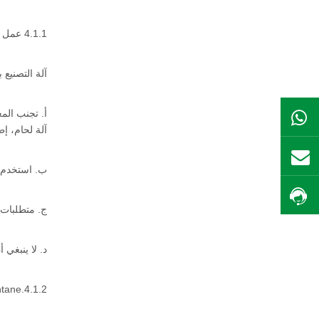
4.1.1 عمل البيئة
آلة التصنيع باستخدام الحا
أ. تجنب الم
ال WhatsApp
آلة لحام، إط
بريد
ب. استخدم م
احصل على السعر
ج. متطلبات 
د. لا ينبغي
4.1.2.maintane: