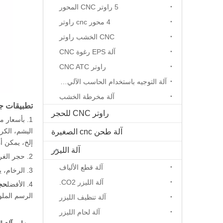
5 راوتر CNC المحور
4 محور cnc راوتر
CNC الخشب راوتر
آلة EPS رغوة CNC
راوتر CNC ATC
آلة التوجيه باستخدام الحاسب الآلي المحور الدوار
آلة مخرطة الخشب
تطبيقات جها
راوتر CNC للحجر
1. بأسعار معقولة
اليشم، الكري
آلة طحن cnc الصغيرة
إلخ، يمكن أن
آلة الليزر
2. حجر الغرانيت يمكن طبقات نحت إلى 3MM.
آلة قطع الألياف
3. الرخام، يمكن منحوت bluestone إلى 3 ملليمتر في الوقت المحدد.
آلة الليزر CO2.
4. الأفضل
حجر ter
الرسم الملو
آلة تنظيف الليزر
آلة لحام الليزر