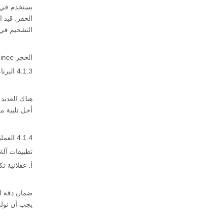
الحفر. قيد 
التشحيم في 
الحجر cnc machinee حملة السكك الحديدية
4.1.3 البرنامج:
أجل تلبية م
4.1.4 العملية:
تطبيقات آلة CNC الحج
أ. عقلانية تك
يجب أن نولي 