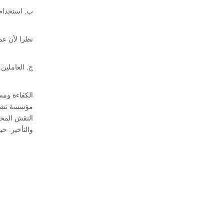
ب. استخدام 
نظرا لأن عمل
ج. العاملين
الكفاءة ومس
مؤسسة تشغيل
النقش المختل
والتأخير. حي