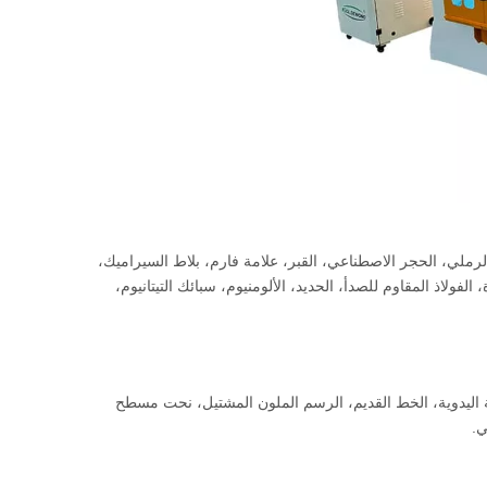
الطبيعي، الجرانيت، bluestone، الحجر الرملي، الحجر الاصطناعي، القبر، علامة فارم، بلاط السيراميك،
ولاذ المقاوم للصدأ، الحديد، الألومنيوم، سبائك التيتانيوم،
وف، الحروف، النمط، intaglio، rilievi، الكتابة اليدوية، الخط القديم، الرسم الملون المشتيل، نحت مسطح
ي.