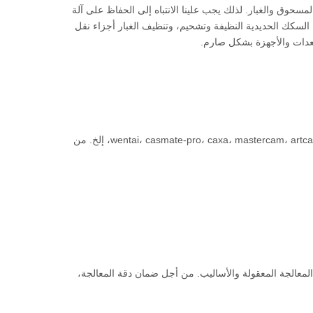
تنتج المزيد من المسحوق والغبار. لذلك يجب علينا الانتباه إلى الحفاظ على آلة
 السكك الحديدية النظيفة وتشحيم، وتنظيف الغبار أجزاء نقل
عدات والأجهزة بشكل صارم.
هناك العديد من البرامج المتاحة لآلة نقش الحجر. على سبيل المثال: wentai، casmate-pro، caxa، mastercam، artcam، smartcam، type3، إلخ. من
أيضا عن طريق تكنولوجيا المعالجة المعقولة والأساليب. من أجل ضمان دقة المعالجة،