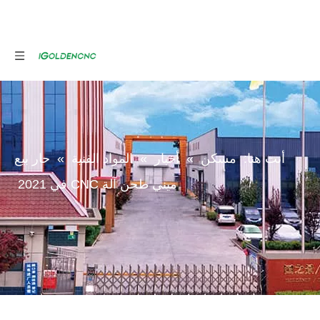
أنت هنا:
مسكن
»
أخبار
»
المواد الفنية
»
حار بيع
ميني طحن آلة CNC في 2021