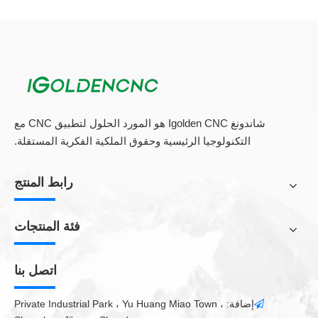
تطبيق ميني طحن آلة CNC:
باستخدام جهاز الطحن المصغر لدينا CNC لنحت أي الحرف الخشبية
التي تريد معالجتها، مثل الجيتار، الحرف الخشبية، لوحة الإعلانات،
الألومنيوم.
مصغرة CNC راوتر الخشب
سوف تجلب لك تجربة معالجة
جديدة. بعد استخدام هذا الجهاز، ستجد أن تقنية نحت الأصلية يمكن أن
تكون رائعة جدا، ويمكن أن يصبح الخشب أيضا حرفة جميلة. نحن جميعا
منتجات الجهاز مذهلة.
شاندونغ Igolden CNC هو المورد الحلول لتطبيق CNC مع
تكوين المعلمة
التكنولوجيا الرئيسية وحقوق الملكية الفكرية المستقلة.
X، Y، منطقة العمل Z:
600 × 900 × 120 مم
رابط المنتج
حجم الجدول:
600 × 900mm.
فئة المنتجات
Z محور منطقة العمل:
120mm
سرعة العمل:
15000mm / دقيقة
اتصل بنا
ماكس استهلاك الطاقة
2000W.
X، Y، دقة توجيه السفر:
± 0.03 / 300mm
إضافة: Private Industrial Park ، Yu Huang Miao Town ،
