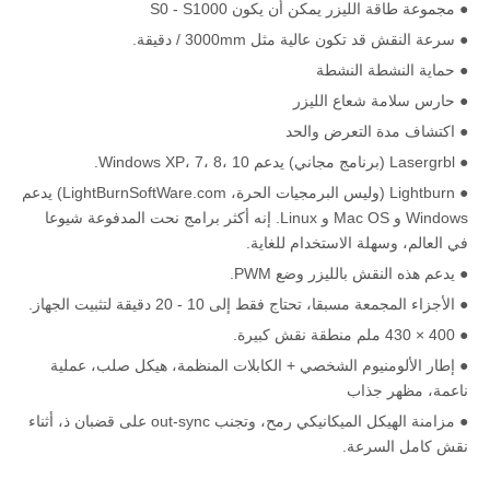
● مجموعة طاقة الليزر يمكن أن يكون S0 - S1000
● سرعة النقش قد تكون عالية مثل 3000mm / دقيقة.
● حماية النشطة النشطة
● حارس سلامة شعاع الليزر
● اكتشاف مدة التعرض والحد
● Lasergrbl (برنامج مجاني) يدعم Windows XP، 7، 8، 10.
● Lightburn (وليس البرمجيات الحرة، LightBurnSoftWare.com) يدعم
Windows و Mac OS و Linux. إنه أكثر برامج نحت المدفوعة شيوعا
في العالم، وسهلة الاستخدام للغاية.
● يدعم هذه النقش بالليزر وضع PWM.
● الأجزاء المجمعة مسبقا، تحتاج فقط إلى 10 - 20 دقيقة لتثبيت الجهاز.
● 400 × 430 ملم منطقة نقش كبيرة.
● إطار الألومنيوم الشخصي + الكابلات المنظمة، هيكل صلب، عملية
ناعمة، مظهر جذاب
● مزامنة الهيكل الميكانيكي رمح، وتجنب out-sync على قضبان ذ، أثناء
نقش كامل السرعة.