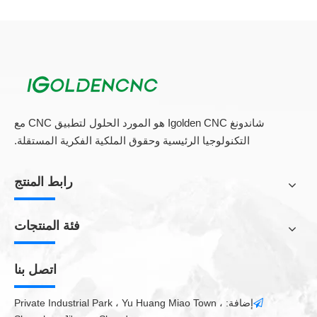
3. يتم تشغيل النظام الأساسي عند 85 درجة لتسهيل التحميل والتفريغ.
4. العملية بسيطة ونظام التحكم في إدخال البيانات.
5. مجهزة أداة طحن، يمكن أن تلميع سطح القطع. والتنمية 3D.
(اختياري)
6. مجهزة برامج محاكاة لفحص مخطط المعالجة.
7. هذا
آلة نقش الحجر CNC جهاز التوجيه
مع سرطان القذريات الصلبة
شاندونغ Igolden CNC هو المورد الحلول لتطبيق CNC مع
وسرير مخرطة، طاولة مخرطة مستقرة، سرعة سريعة ودقة عالية.
التكنولوجيا الرئيسية وحقوق الملكية الفكرية المستقلة.
معلومات تقنية
رابط المنتج
X، Y محور العمل
مم
1300 * 2500.
منطقة العمل
فئة المنتجات
z محور العمل ارتفاع
مم
500
دقة تحديد الموقع
مم
0.05
إعادة تحديد المواقع
مم
0.02
اتصل بنا
الدقة
بنية الجسم
لحام الجسم
إضافة: Private Industrial Park ، Yu Huang Miao Town ،

خطي دليل السكك الحديدية،
X، Y هيكل المحور