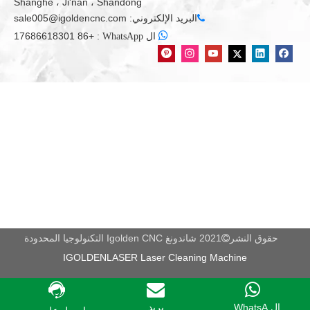
Shanghe ، Ji'nan ، Shandong
الرف والعتاد
البريد الإلكتروني:
sale005@igoldencnc.com

خطي دليل السكك الحديدية،
z محور الهيكل

+86 17686618301
:
ال WhatsApp
المسمار
الأعلى. تشغيل السرعة
مم / دقيقة
20000
الأعلى. سرعة العمل
مم / دقيقة
8000
4.5KW المغزل تبريد المياه *
مغزل
كو
2 (خيار)
المغزل دورة في
دورة في الدقيقة
24000
الدقيقة
/ دقيقة
AC 380V ± 10٪ / 50-60
طاقة كهربائية شغالة
الخامس / هرتز
هرتز
وزن الجهاز
كلغ
1500/1900.
* يمكن تخصيص بعض المواصفات عند الطلب، يرجى الاتصال بنا
حقوق النشر
2021 شاندونغ Igolden CNC التكنولوجيا المحدودة

IGOLDENLASER Laser Cleaning Machine
إعدادات
آلة
جسم لحام من النوع
ال WhatsA...
بريد