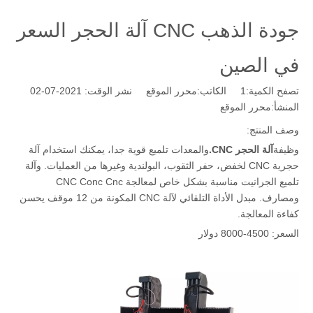
جودة الذهب CNC آلة الحجر السعر
في الصين
تصفح الكمية:
1
الكاتب:محرر الموقع نشر الوقت: 2021-07-02
المنشأ:
محرر الموقع
وصف المنتج:
وظيفة
آلة الحجر CNC.
والمعدات تلميع قوية جدا، يمكنك استخدام آلة
حجرية CNC لخفض، حفر الثقوب، البولندية وغيرها من العمليات. وآلة
تلميع الجرانيت مناسبة بشكل خاص لمعالجة CNC Conc Cnc
ومصارف. مبدل الأداة التلقائي لآلة CNC المكونة من 12 موقف يحسن
كفاءة المعالجة.
السعر: 4500-8000 دولار