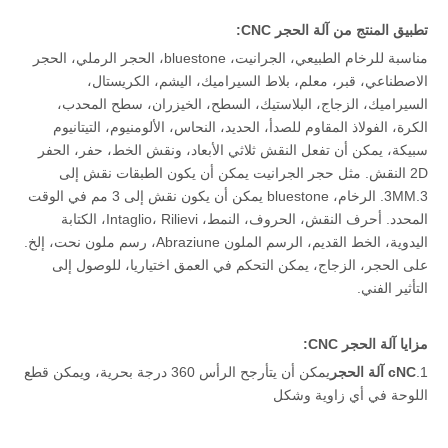
تطبيق المنتج من آلة الحجر CNC:
مناسبة للرخام الطبيعي، الجرانيت، bluestone، الحجر الرملي، الحجر
الاصطناعي، قبر، معلم، بلاط السيراميك، اليشم، الكريستال،
السيراميك، الزجاج، البلاستيك، السطح، الخيزران، سطح المحدب،
الكرة، الفولاذ المقاوم للصدأ، الحديد، النحاس، الألومنيوم، التيتانيوم
سبيكة، يمكن أن تفعل النقش ثلاثي الأبعاد، ونقش الخط، حفر، الحفر
2D النقش. مثل حجر الجرانيت يمكن أن يكون الطبقات نقش إلى
3MM.3. الرخام، bluestone يمكن أن يكون نقش إلى 3 مم في الوقت
المحدد. أحرف النقش، الحروف، النمط، Intaglio، Rilievi، الكتابة
اليدوية، الخط القديم، الرسم الملون Abraziune، رسم ملون نحت، إلخ.
على الحجر، الزجاج، يمكن التحكم في العمق اختياريا، للوصول إلى
التأثير الفني.
مزايا آلة الحجر CNC:
1.
NC آلة الحجر
c
يمكن أن يتأرجح الرأس 360 درجة بحرية، ويمكن قطع
اللوحة في أي زاوية وشكل
2. يمكن استخدامه لقطع لوحة كبيرة، وشطب 45 درجة، ثقب بالوعة
الكرة الأرضية، قطع خط مائل ونحت بسيط.