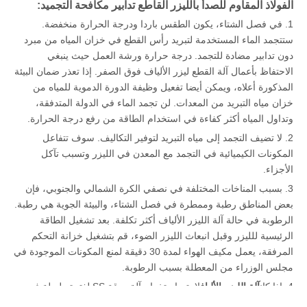
الفولاذ المقاوم للصدأ بالليزر القاطع تدابير مكافحة التجميد:
1. في فصل الشتاء، يكون الطقس باردا ودرجة الحرارة منخفضة.
ستتجمد الماء المستخدمة لتبريد رأس القطع في خزان المياه من مبرد
دون تدابير مضادة للتجمد. درجة حرارة ورشة العمل حيث ينبغي
الاحتفاظ بأعمال آلة القطع ليزر الألياف فوق الصفر. إذا تعذر ضمان البيئة
المذكورة أعلاه، ويمكن أيضا تفعيل وظيفة الدورة الدموية للمياه من
خزان مياه التبريد من المعدات. لن تجمد الماء في الدولة المتدفقة،
وتداول المياه أكثر كفاءة في استخدام الطاقة من رفع درجة الحرارة.
2. لا تضيف التجمد إلى مياه التبريد لتوفير التكاليف. سوف تتفاعل
المكونات الكيميائية في التجمد مع المعدن في الليزر وتسبب تآكل
الأجزاء.
3. بسبب المناخات المختلفة في نصفي الكرة الشمالي والجنوبي، فإن
بعض المناطق رطبة وممطرة في فصل الشتاء، والبيئة الجوية هي رطبة.
الرطوبة في حالة آلة الليزر الألياف أكثر تكلفة. بعد تشغيل الطاقة
الرئيسية للليزر وقبل انبعاث الليزر الضوء، قم بتشغيل خزانة التحكم
المرفقة، يعمل مكيف الهواء لمدة 30 دقيقة لمنع المكونات الموجودة في
مجلس الوزراء من المعطلة بسبب الرطوبة.
4. إذا كان
آلة الليزر الألياف
لا يتم استخدام آلة ورقة SS لفترة طويلة في
فصل الشتاء، إذا كانت هناك عطلات طويلة الأجل في فصل الشتاء،