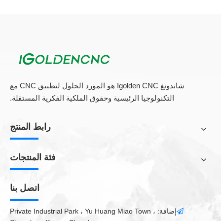
فستتدهور الماء في خزان المياه بسبب عدم الاستبدال الطويل الأجل، أو
تجميد بسبب انخفاض درجة الحرارة، والتي سوف تضر أجزاء آلة قطع
الليزر المعدنية. من أجل ضمان عملية قطع الصفائح المعدنية بالليزر
التشغيل العادي. قبل العطلة، يجب إفراغ جميع المياه في خزان المياه،
وينبغي إزالة نهاية واحدة من أنابيب المياه الصغيرة، ويجب تفجير كل
المياه مع الهواء. عند تشغيله مرة أخرى، تحقق أولا من أن الجهاز يتجمد
وما إذا كانت درجة حرارة الغرفة أعلى من 0 درجة.
شاندونغ Igolden CNC هو المورد الحلول لتطبيق CNC مع
التكنولوجيا الرئيسية وحقوق الملكية الفكرية المستقلة.
مزايا
القاطع الليزر الفولاذ المقاوم للصدأ
:
1. غطاء واقي مغلق، ضمان فصل المشغل والآلة، دليل الدليل الغبار
رابط المنتج
2. لحام لوحة الصلب الكربون، الاستقرار الهيكلية، ارتفاع درجة الحرارة
3. خمسة محور المركز التشطيب، قوة عالية وصلابة جيدة
فئة المنتجات
4. شعاع الألومنيوم المتكامل المصبوب، خفيف الوزن، مقاومة التآكل،
مقاومة الأكسدة، الكثافة المنخفضة
5. تعديل التركيز التلقائي، لا دليل
اتصل بنا
إضافة: Private Industrial Park ، Yu Huang Miao Town ،

القاطع الليزر الفولاذ المقاوم للصدأ لديه الخصائص التالية: