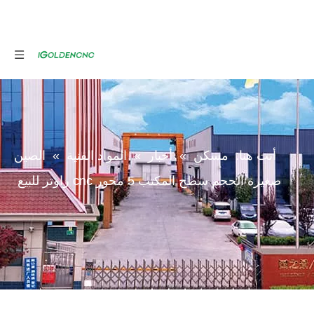
أنت هنا:
مسكن
»
أخبار
»
المواد الفنية
»
الصين
صغيرة الحجم سطح المكتب 5 محور cnc راوتر للبيع