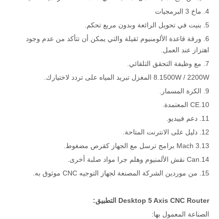
4. ماخ 3 البرمجيات
5. بنيت في تحويل الرائعة وبدون مربع تحكم.
6. ورقة قاعدة الألومنيوم ثقيلة والتي يمكن أن تتأكد من عدم وجود
اهتزاز عند العمل.
7. مع وظيفة التحقق التلقائي.
8.1500W / 2200W المغزل تبريد المياه على تردد لاختيارك.
9. الكرة المسمار.
10.CE المعتمدة.
11. دعم فييديو.
12. دليل على الانترنت المتاحة.
13.Mach 3 برامج ترسل مع الجهاز كقرص مضغوط.
14.Can نقش الألمنيوم وهلم جرا مواد صلبة أخرى.
15. من موردين الشركة المصنعة لجهاز التوجيه CNC موثوق به.
Desktop 5 Axis CNC Router التطبيق:
الصناعة المعمول بها: