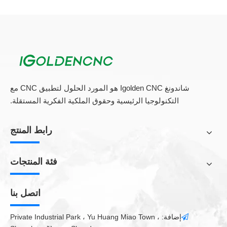
مغزل السلطة
1.5kw.
سرعة المغزل
24000 دورة في الدقيقة / دقيقة
سرعة السفر
10 متر / دقيقة
سرعة العمل
8 متر / دقيقة
حساسية العمل
0.02mm
شاندونغ Igolden CNC هو المورد الحلول لتطبيق CNC مع
محرك القيادة
سائر
التكنولوجيا الرئيسية وحقوق الملكية الفكرية المستقلة.
مراقب
نظام ncstudio
رمز القيادة
G كود * .u00 * .mmg *.
رابط المنتج
الجهد االكهربى
AC220V / 50HZ.
برمجة
Artcam / Type3، CAD / CAD الأخرى
فئة المنتجات
مزايا سطح المكتب 5 محور CNC Router
اتصل بنا
أولا، فإن الفائدة الرئيسية من 5 محور CNC Router هي القدرة على
الأشكال المعقدة الآلية في إعداد واحد. يعطي ذلك إنتاجية قدر أكبر من
إضافة: Private Industrial Park ، Yu Huang Miao Town ،

التصنيع مقارنة بأداء الوظيفة في سلسلة من عمليات الإعداد، وكذلك