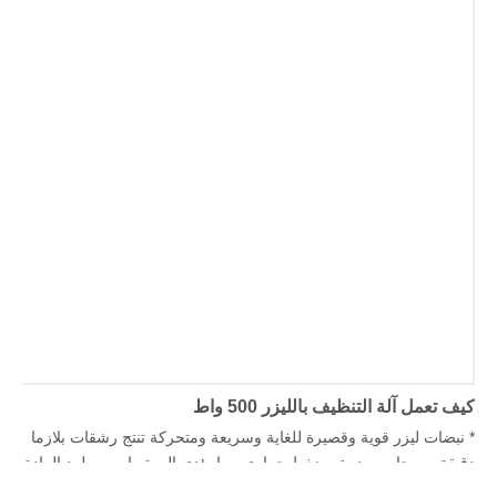
كيف تعمل آلة التنظيف بالليزر 500 واط
* نبضات ليزر قوية وقصيرة للغاية وسريعة ومتحركة تنتج رشقات بلازما
دقيقة وموجات صدمة وضغط حراري مما يؤدي إلى تسامي وطرد المادة
المستهدفة.