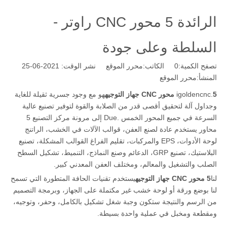
الرائدة 5 محور CNC راوتر -
السلطة وعلى جودة
تصفح الكمية:
0
الكاتب:محرر الموقع نشر الوقت: 2021-06-25
المنشأ:
محرر الموقع
5 محور CNC جهاز التوجيه
igoldencnc.
هو مع وجود جسرية ثقيلة للغاية
وجداول آلة لتحقيق أقصى قدر من الصلابة والقوة لتوفير تصنيع عالية
السرعة في جميع المحور الخمس .Due إلى مرونة مركز التصنيع 5
محاور يستخدم عادة لصنع العفن، قوالب الآلات في الخشب، الراتنج
لوحة الأدوات، EPS والمركبات، تقليم الفراغ القوالب المشكلة، تصنيع
البلاستيك، تصنيع GRP، الدعائم وصنع النماذج، التنميط، تشكيل السطح
الصلب والتشغيل والمعالم، ومختلف العفن المعدني كبير.
لنا
5 محور CNC جهاز التوجيه
يستخدم تقنيات الحافة المتطورة التي تسمح
لنا بوضع ورقة أو لوحة خشب غير مكتملة على الجهاز، وبرمجة التصميم
من الرسم والنتيجة ستكون وجبة شغل تشكيل بالكامل، وحفر، وتوجيه،
ومقطعة ومخبل في عملية واحدة بسيطة.