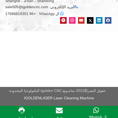
Shanghe ، Ji'nan ، Shandong
حقل التعبئة، مجال صنع الجزء، حقل تزيين، حقل الفن والحرف، نموذج
البريد الإلكتروني:
sale005@igoldencnc.com

العمارة

+86 17686618301
:
ال WhatsApp
الحقل، مجال الهدايا التذكارية، حقل شارة، حقل الدوائر الكهربائية
وحقل النجارة.
يتم استخدامه للنقش على ورقة الاكريليك، ورقة ملونة مزدوجة ABS،
ورقة رغوة PVC، خشبية
ورقة، scagliola، pcb، الجرانيت، الحجر، الصلب والمعادن الناعمة الخ
5 محور مزايا راوتر CNC
1. نظام التحكم العددي OSIA، الجهاز ذو سرعة عالية ودقة بالقطع عالية
الجودة. الذراع الدوارة الأصلي ألمانيا تضمن دقة وقوة الجهاز.
2. وظيفة حماية المعالجة الذكية عبر الحدود يمكن أن تمنع العملية
المفرطة الناجمة عن الاصطدام الميكانيكي.
حقوق النشر
2021 شاندونغ Igolden CNC التكنولوجيا المحدودة

3. يمكن زيادة سفر Z-Axis إلى 2.1 متر، لذلك فهي مناسبة للغاية
IGOLDENLASER Laser Cleaning Machine
لمعالجة سطح ثلاثي الأبعاد على نطاق واسع.
4. يمكن أن تتحكم سرعة معالجة الرقابة المتنوعة في سرعة العمل
وسرعة السفر وسرعة أداة إسقاطها، ويحسن الجودة والكفاءة إلى حد
ال WhatsA...
بريد