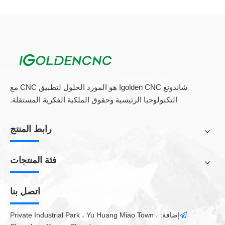
تواصل Igoldencnc تحسين منتجاتها مع مراعاة عملائها. للحفاظ على
ميزة التنافسية لدينا، نحن نقدم لعملائنا مع أنظمة الدعم التي تحسب
تلقائيا عمليات تصنيع المواد 5 محاور عالية الكفاءة حيث يمكن لأي
شخص أن يعمل ببساطة عن طريق إدخال المعلمات الأولية.
1، أعلى مستوى من سعة تحميل الشغل
الحد الأقصى لتأرجح الشغل والحد الأقصى لارتفاع الشغل، والحد الأقصى
لصناعة الشغل يجعل تويودا 5 محاور آلات الأكبر في فئتها.
شاندونغ Igolden CNC هو المورد الحلول لتطبيق CNC مع
التكنولوجيا الرئيسية وحقوق الملكية الفكرية المستقلة.
2، القطع القدرة - الأقوى في فئتها
من الألومنيوم إلى التيتانيوم، تتميز Toyoda بمدفور أغراض خاصة
متعددة الاستخدامات متعددة الاستخدامات لا تقتصر على مادة واحدة.
رابط المنتج
3، بنيت للوصول إلى إمكانية كاملة 5 محور
يوفر البناء الصلب غير المصقول لآلات تويودا دعما ممتازا وقابلية
فئة المنتجات
المناورة للآلة لمدة 5 محاور وظائف.
اتصل بنا
تطبيق 5 محور cnc راوتر:
التصنيع باستخدام الحاسب الآلي جهاز التوجيه
لديه مجموعة واسعة من
إضافة: Private Industrial Park ، Yu Huang Miao Town ،

التطبيق، مثل مجال الإعلان، حقل الختم،