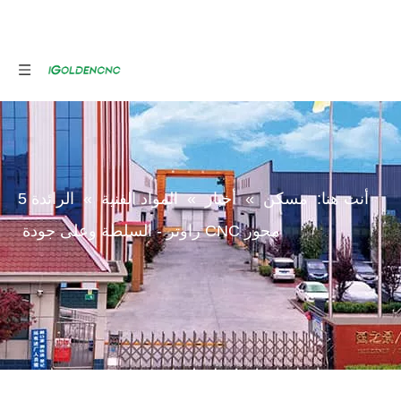
أنت هنا:
مسكن
»
أخبار
»
المواد الفنية
»
الرائدة 5
محور CNC راوتر - السلطة وعلى جودة