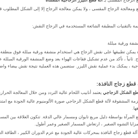
 الزجاج المقسى بـ
آلة قطع الليزر الزجاجية المقساة
 ومعالجة الزجاج المقسى ، ولا يمكن معالجة الزجاج إلا إلى الشكل المطلوب ق
ئمة بالتقنيات المطبقة الشائعة المستخدمة في الزجاج النقش:
شفة ورقية مبللة
ة يمكن تطبيقها على نقش الزجاج هي استخدام منشفة ورقية مبللة فوق منطقة ا
ثانياً ، تأكد من عدم تشكيل فقاعات الهواء بعد وضع المنشفة الورقية المبللة عل
اجية ، يمكنك بدء عملية نقش الليزر. ستضمن هذه العملية نتيجة نقش بيضاء و
 قطع زجاج النافذة:
طع الشكل الزجاجي
يعتمد أنابيب اللحام عالية التردد ومن خلال المعالجة الحرار
لحزمة المشقوقة لآلة قطع الشكل الزجاجي صورة الألومنيوم عالية الجودة مع امتدا
ا.
طع المرآة بواسطة دليل مربع تايوان ومسمار عالي الدقة. تتكون العلاقة بين ال
مزايا التشوه الصغير ، ارتعاش المسمار الصغير وعمر أطول.