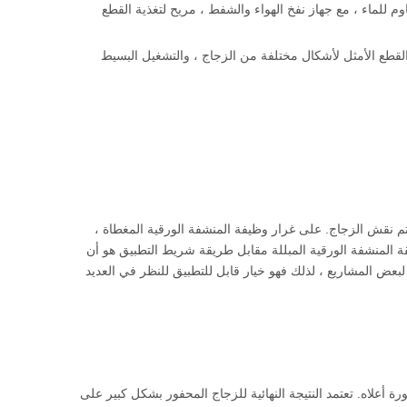
اوم للماء ، مع جهاز نفخ الهواء والشفط ، مريح لتغذية القطع
يمكن أن يقوم إدخال الرسومات CAD بتخطيط تلقائي والقطع الأمثل لأشكال مختلفة من الزجاج ، والتشغيل البسيط
 نقش الزجاج. على غرار وظيفة المنشفة الورقية المغطاة ،
قة المنشفة الورقية المبللة مقابل طريقة شريط التطبيق هو أن
بعض المشاريع ، لذلك فهو خيار قابل للتطبيق للنظر في العديد
 أعلاه. تعتمد النتيجة النهائية للزجاج المحفور بشكل كبير على