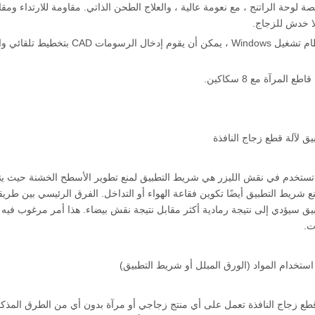
منصة لوحة الراتنج ، مع نعومة عالية ، والعلاج الطحن الذاتي. مقاومة للارتداء ومق
لا خدش للزجاج.
6. اعتماد نظام تشغيل Windows ، 
ق لآلة قطع زجاج النافذة
تستخدم في نقش الليزر هي شريط التطبيق لمنع تطوير الأسطح الخشنة حيث يتم
ع شريط التطبيق أيضًا تكوين فقاعة الهواء أو التداخل. الفرق الرئيسي بين طري
ق سيؤدي إلى نتيجة رمادية أكثر مقابل نتيجة نقش بيضاء. هذا أمر مرغوب فيه ل
ت.
ستخدام المواد (الورق المبلل أو شريط التطبيق)
 قطع زجاج النافذة تعمل على أي منتج زجاجي أو مرآة بدون أي من الطرق المذكورة