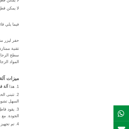
لا يمكن قطع
لا يمكن قطع
فيما يلي قا
حفر ليزر من
تقنية ممتاز
سطح الزجاج. 
المواد الزج
ميزات آلة
1. هذا
آلة ق
2. تتبنى ا
السهل تشوهه
3. يقود قا
ال WhatsApp
الجودة. مع 
4. تم تجهيز آلة قطع زجاج النافذة بمحركات عالية الجودة مع عزم الدوران الكبير ، الطاقة العالية ، السرعة السريعة والضوضاء المنخفضة.