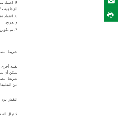
بريد
5. اعتماد 
الزجاجية ، 
احصل على السعر
والمريح.
7. تم تكوين قاطع المرآة مع 8 سكاكين.
شريط التطبي
تقنية أخرى 
يمكن أن يمن
شريط التطبي
من التطبيقا
النقش دون ا
لا تزال آلة