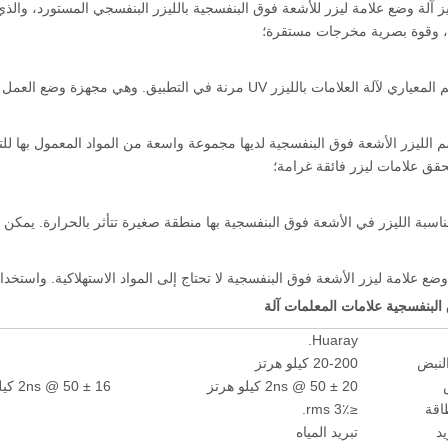
يز آلة وضع علامة ليزر للأشعة فوق البنفسجية بالليزر البنفسجي المستورد، والذ
، وقوة بصرية مخرجات مستقرة؛
 العلامات بالليزر UV مرنة في التطبيق. وهي مجهزة وضع العمل التلقائي / اليدوي؛
وسم الليزر الأشعة فوق البنفسجية لديها مجموعة واسعة من المواد المعمول بها 
قق علامات ليزر فائقة غرامة؛
بمناسبة الليزر في الأشعة فوق البنفسجية بها منطقة صغيرة تتأثر بالحرارة. يمكن
ضع علامة ليزر الأشعة فوق البنفسجية لا تحتاج إلى المواد الاستهلاكية. واستخدا
البنفسجية علامات المعلمات آلة
Huaray.
النبض
20-200 كيلو هرتز
20 ± 2ns @ 50 كيلو هرتز
16 ± 2ns @ 50 كيلو هرتز
اقة
≤3٪ rms.
يد
تبريد المياه