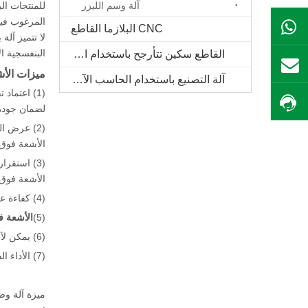
آلة وسم الليزر
للمنتجات ال
المرغوب فيه
ال WhatsApp
CNC البلازما القاطع
لا تتميز آلة
البنفسجية الأش
القاطع سكين تتأرجح باستخدام الحاسب الآلي
بريد
ميزات الأش
آلة التصنيع باستخدام الحاسب الآلي الخشب الصلب
(1) اعتما
احصل على السعر
لضمان جودة
(2) عرض ا
الأشعة فوق ا
(3) استقر
الأشعة فوق ا
(4) كفاءة عالية لتحويل الكهروضوئي وعمر الخدمة الطويل.
(5)
الأشعة ف
(6) يمكن لآلة علامات الأشعة فوق البنفسجية وضع علامة على التاريخ والرمز الشريطي ورمز ثنائي الأبعاد تلقائيا.
(7) الأداء الفائق، والاستقرار الجيد، ومعدل تحويل عالية وانخفاض استهلاك الطاقة.
ميزة آلة وض