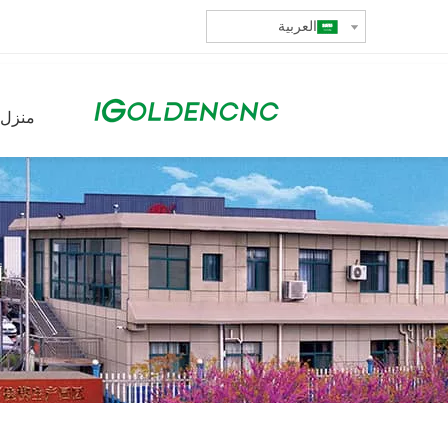
العربية
منزل،
أ