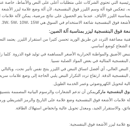
رئيسية التي تحتوي الشركات على متطلبات أعلى على النص والأنماط، خاصة عندما 
، تنعكس قوة آلة وسم الليزر فوق البنفسجية، لأن آلة وضع علامة ليزر الأشعة فو
 بمناسبة الليزر الألياف. عندما يتم الحصول على نتائج مرضية، يمكن لآلة علامات
عة فوق البنفسجية شائعة الاستخدام في السوق هي 3W، 5W، 10W، 15W.
عة فوق البنفسجية ليزر بمناسبة آلة الصين:
د تقنية مضاعفة التردد عن طريق الوريد تحسن كثيرا من استقرار الليزر. يعتمد
 الشعاع كوضع أساسي.
لنبض الأضيق والمواطنة الحرارية الأصغر المساهمة في توليد قوة الذروة. كلما زا
لبنفسجية المثالية في بعض المواد الصلبة نسبيا.
ار النبض العالي، أي أفضل اتساق النبض في الليزر ينتج نفس تأثير نحت، وبالتالي
لبنفسجية الدقة. ارتفاع تردد التكرار النبض يلبي الحاجة إلى وضع علامات سريعة و
وق البنفسجية ماركر
يمكن أن تدعم الشعارات والرسوم البيانية المصممة بتنسيق DXF من PLT، BMF، AI، JPG، إل
ع علامة ليزر الأشعة فوق البنفسجية: