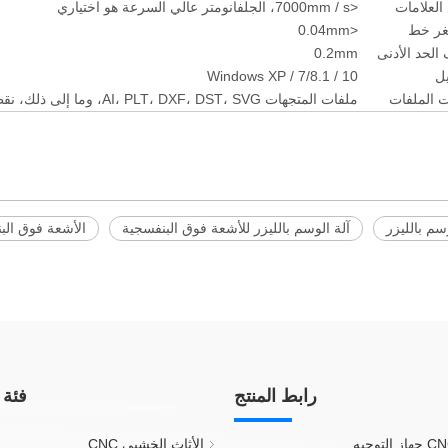
لعلامات
<7000mm / s، الجلفانومتر عالي السرعة هو اختياري
غر خط
<0.04mm
الحد الأدنى
0.2mm
يل
Windows XP / 7/8.1 / 10
ت الملفات
ملفات المتجهات AI، PLT، DXF، DST، SVG، وما إلى ذلك، نقطت BMP، JPG، JPEG، PNG، TGA، TIF، إلخ.
سم بالليزر
آلة الوسم بالليزر للأشعة فوق البنفسجية
الأشعة فوق الب
رابط المنتج
فئة 
الأثاث الخشبي CNC.