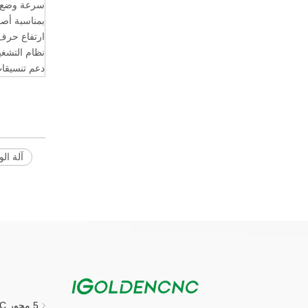
سرعة وضع ا
بمناسبة أص
ارتفاع حرف 
نظام التشغ
دعم تنسيقا
آلة الو
5 محور CNC جهاز التوجيه