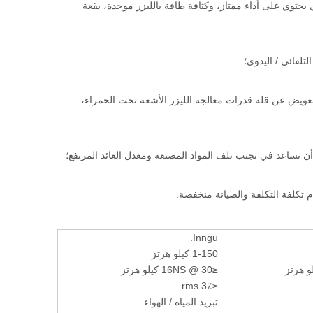
ي يحتوي على أداء ممتاز، وكثافة طاقة بالليزر موحدة، بقعة
للتعويض عن قلة قدرات معالجة الليزر الأشعة تحت الحمراء،
 أن تساعد في تجنب تلف المواد المصنعة ومعدل العائد المرتفع؛
م تكلفة التكلفة والصيانة منخفضة.
Inngu.
1-150 كيلو هرتز
≤16NS @ 30 كيلو هرتز
≤3٪ rms.
تبريد المياه / الهواء