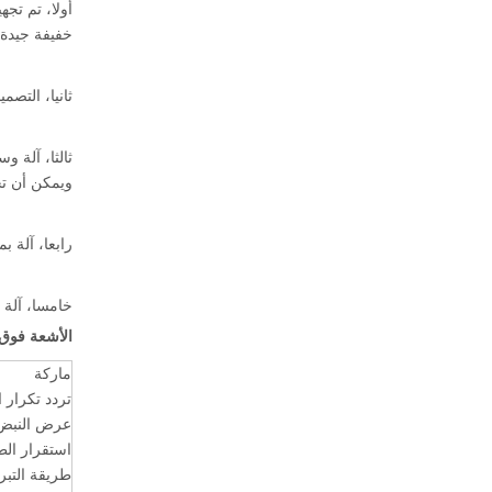
أولا، تم تجه
خفيفة جيدة
ثانيا، التصميم المعياري لآلة
ثالثا، آلة 
ويمكن أن تح
رابعا، آلة 
خامسا، آلة و
الأشعة فوق 
ماركة
تردد تكرار 
عرض النبض
استقرار الط
طريقة التبر