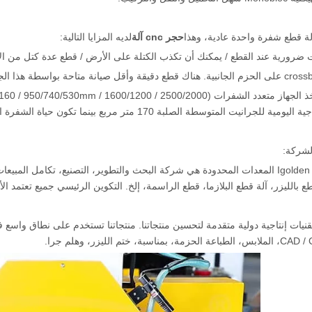
لة قطع شفرة واحدة عادية، وهذا
حجر cnc آلة
لديه المزايا التالية:
 ضرورية عند القطع / يمكنك أن تكذب الكتلة على الأرض / قطع عدة كتل من ال
للجرانيت المتوسطة الصلبة 170 متر مربع بينما تكون حياة الشفرة الفردية 30 متر مربع فقط.
لشركة:
جينان Igolden CNC المعدات المحدودة هي شركة البحث والتطوير، التصنيع، تكامل
 بالليزر، آلة قطع البلازما، قطع الراسمة، إلخ. التكوين الرئيسي جميع تعتمد الأجزاء
نيات إنتاجية دولية متقدمة لتحسين منتجاتنا. منتجاتنا تستخدم على نطاق واسع في 