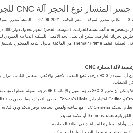
 المنشار نوع الحجر آلة CNC للجرانيت
:
0
الكاتب:محرر الموقع نشر الوقت: 2021-09-07 المنشأ:
محرر الموق
ر نوع
حجر cnc آلة
بالنس
والاستقرار في العملية. تعتمد ThemainFrame من الماكينة مح
يسية لآلة الحجارة CNC
ائي الشطب.