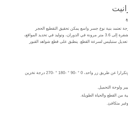
ع
بة للجرانيت (متوسط ​​الحجم) مجهز بجدول دوار 360 درجة تعتمد بنية نوع جسر واسع يمكن تحقيق التقطيع الحجر
الأفقي عن طريق تحريك العارضة. يمكن أن تصل الحد الأقصى للسكتة الدماغية العمودي للشفرة إلى 3.6 متر مرونة في الدوران، وتوليد في تحديد المواقع،
ول التردد المستورد لتحقيق تعديل ستبليس لسرعة القطع. ينطبق على قطع شواهد القبور
1.Lade يمكن أن الميلادي 0-90 درجة، قطع التبديل الأفقي والأفقي التلقائي الكامل مرارا وتكرارا عن طريق زر واحد، 0 ° -90 ° -180 ° -270 درجة تخزين