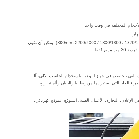
أحجام المختلفة في وقت واحد.
يمكن أن تأخذ الجهاز متعدد الشفرات (2500/2000 / 1600/1200 / 800mm، 2200/2000 / 1800/1600 / 1370/1160 / 950/740/530mm). يمكن أن تكون
 المبيعات التي تتخصص في جهاز التوجيه باستخدام الحاسب الآلي، آلة
 العليا التي استيرادها من إيطاليا واليابان وألمانيا، إلخ.
الإعلان، النجارة، الأعمال الفنية، النموذج، نموذج كهربائي،