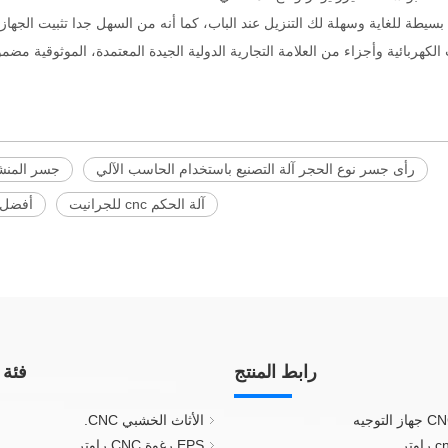
رأى جسر نوع الحجر آلة التصنيع باستخدام الحاسب الآلي
جسر المنشار
آلة الحكم cnc للجرانيت
أفضل آ
رابط المنتج
فئة 
الأثاث الخشبي CNC.
EPS رغوة CNC راوتر