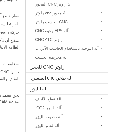
5 راوتر CNC المحور
4 محور cnc راوتر
مقارنة مع آ
CNC الخشب راوتر
العربة ليست
آلة EPS رغوة CNC
حركة crossbeam على الحزم الجانبية. هناك قطع دقيقة وأقل صيانة متاحة بواسطة هذا الجهاز.
راوتر CNC ATC
الطاقة الإنتاجية اليومية 
آلة التوجيه باستخدام الحاسب الآلي المحور الدوار
آلة مخرطة الخشب
-معلومات ا
راوتر CNC للحجر
آلة طحن cnc الصغيرة
النقش والقطع
آلة الليزر
نحن نعتمد تق
آلة قطع الألياف
صناعة CAD / CAM، الملابس، الطباعة الحزمة، بمناسبة، ختم الليزر، وهلم جرا.
آلة الليزر CO2.
آلة تنظيف الليزر
آلة لحام الليزر