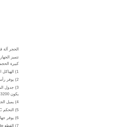
الحجر آلة قطع CNC حجر جسر 
تتميز الجهاز
كبيرة الحجم
1) الهياكل الرئيسية للآلة مصنوعة من الحديد الزهر القوي للغاية والفولاذ المقاوم للصدأ للحماية. إطار Monoblock يوفر عملية مستقرة.
2) يوفر رأس إمالة 0 ° -45 درجة ل MITER قطع أداء ممتاز جدا في قطع وتصنيع كونترتوب.
يكون 3200 × 2000 مم × 170 مم في الطول × سمك × سمك.
4) يميل الجدول 0 ° -85 درجة لسهولة تحميل الألواح الكبيرة.
5) التحكم PLC يجعل كل عملية بسهولة. يتم تشغيل جميع الوظائف على لوحة التحكم في الشاشة.
6) يوفر جهاز Remoter اللاسلكي Conrols سهلة من الجسر المنشار الذي يصنعه المستخدمون ودودون للغاية.
7) القطع Guide بواسطة الليزر يوفر وضع الدقة في +/- 0.2mm.