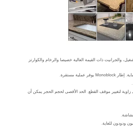
تشغيل، والجرانيت ذات القيمة العالية خصيصا والرخام والكوارتز
ر يدور 0 درجة -360 درجة مغلقة تلقائيا عند 45 درجة، 90 درجة وأي زاوية لتغيير موقف القطع. الحد الأقصى لحجم الحجر يمكن أن