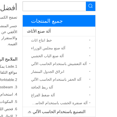
أفضل جسر
تصفح الكمية
جميع المنتجات
جسر المنشا
آلة صنع الأثاث
خط انتاج اثاث
القيمة.
آلة صنع مجلس الوزراء
آلة صنع الباب الخشبي
الملامح الرئ
آلة التعشيش باستخدام الحاسب الآلي
انزلاق الجدول المنشار
مواقع التلق
آلة الحفر باستخدام الحاسب الآلي
2.Worktable يمكن أن تدوير 0-360 درجة الميل والإمالة 0-85 درجة، سهلة لقطع الاتجاه تغيير ولوحة التحميل.
3. Crossbeam و Carling اعتماد دليل Taiwan's Hiwin الخطي للتحرك، مما يضمن دقة عالية من القطع والحياة الطويلة.
آلة ربط الحافة
4. استخدام نظام التحكم PLC Siemens مع شاشة ولمس حساسة توفر تحكم ودود للغاية وغير متكافئ.
آلة ضغط الفراغ
5. المكونات الكهربائية تعتمد Siemens أو علامة شنايدر
آلة صنفرة الخشب باستخدام الحاسب الآلي
6. فحص الليزر وأداة المعايرة للمساعدة في بطانة القصاصة.
التصنيع باستخدام الحاسب الآلي جهاز التوجيه
7. الإطار الهيكلية Monobloc سهل التحميل والنقل والتركيب.