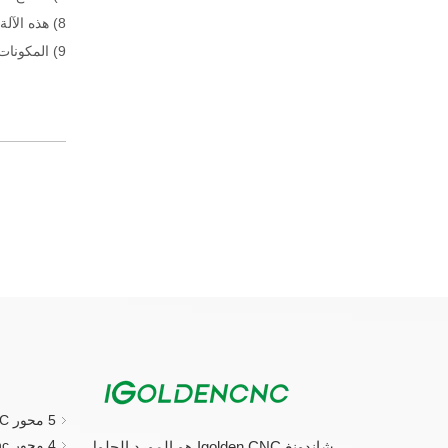
8) هذه الآلة بسيطة للغاية وسهلة لك التنزيل عند الباب، كما أنه من السهل جدا تثبيت الجهاز.
9) المكونات الكهربائية وأجزاء من العلامة التجارية الدولية الجيدة المعتمدة، الموثوقية مضمونة.
5 محور CNC جهاز التوجيه
4 محور cnc راوتر
شاندونغ Igolden CNC هو المورد الحلول