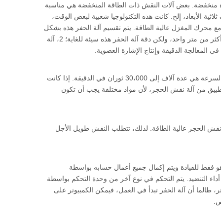
وة منخفضة. بعض آلات النقش ذات الطاقة المنخفضة هي مناسبة
اثية الأبعاد، إلخ. كانت هذه التكنولوجيا شعبية لبعض الوقت،
مع محرك المغزل عالية الطاقة. يتم تقسيم آلة الحفر هذه بشكل
أساسي إلى فئتين: 1، آلة نقش الجرانيت مع حجم عمل كبير الحجم: حجم العمل هو عموما أكثر من متر واحد، ولكن دقة آلة الحفر هذه سيئة للغاية؛ 2، آلة
المعالجة الدقيقة وإنتاج الإشارة العضوية.
3). نطاق قابل للتعديل السرعة لمحرك المغزل: عموما، فإن المجموعة القابلة للتعديل من السرعة هي عدة آلاف إلى 30،000 ثوران في الدقيقة. إذا كانت
تطبيق من آلة نقش الحجر، لأن مواد مختلفة يجب أن تكون
ة نقش الحجر عالية الطاقة. لذلك، تتطلب النقش طويل الأجل
 هو فقط للقيادة ويتم إكمال جميع أعمال حسابه بواسطة
 أداء التنضيد. يتم التحكم في نوع آخر من وحدة التحكم بواسطة
ر، طالما أن آلة الحفر تبدأ في العمل، فيمكن الكمبيوتر على
ص.