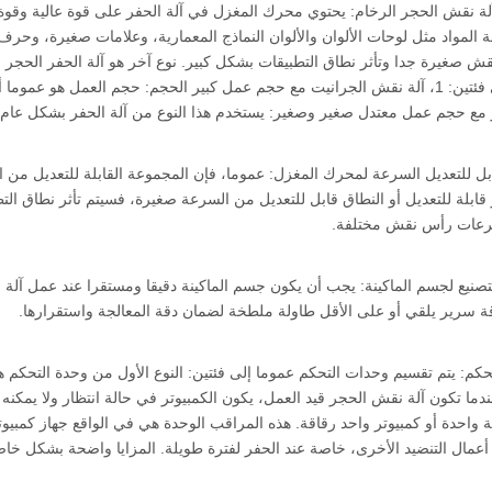
آلة نقش الحجر الرخام: يحتوي محرك المغزل في آلة الحفر على قوة عالية وق
المواد مثل لوحات الألوان والألوان النماذج المعمارية، وعلامات صغيرة، وحرف ثل
قش صغيرة جدا وتأثر نطاق التطبيقات بشكل كبير. نوع آخر هو آلة الحفر الحجر 
ع حجم عمل معتدل صغير وصغير: يستخدم هذا النوع من آلة الحفر بشكل عام في 
قابلة للتعديل أو النطاق قابل للتعديل من السرعة صغيرة، فسيتم تأثر نطاق ال
عات رأس نقش مختلفة.
التصنيع لجسم الماكينة: يجب أن يكون جسم الماكينة دقيقا ومستقرا عند عمل آل
قة سرير يلقي أو على الأقل طاولة ملطخة لضمان دقة المعالجة واستقرارها.
لتحكم: يتم تقسيم وحدات التحكم عموما إلى فئتين: النوع الأول من وحدة التحكم
عندما تكون آلة نقش الحجر قيد العمل، يكون الكمبيوتر في حالة انتظار ولا يمكنه
ة واحدة أو كمبيوتر واحد رقاقة. هذه المراقب الوحدة هي في الواقع جهاز كمبيوت
 أعمال التنضيد الأخرى، خاصة عند الحفر لفترة طويلة. المزايا واضحة بشكل خا