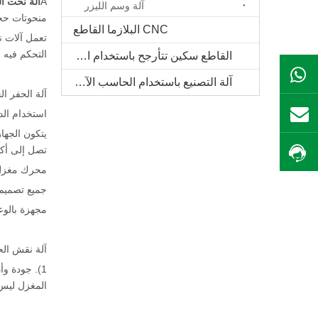
A
آلة نحت ا
آلة وسم الليزر
منحوتات حجر
CNC البلازما القاطع
تعمل آلات ن
التحكم فيه بواسطة جه
القاطع سكين تتأرجح باستخدام الحاسب الآلي
ال WhatsApp
آلة التصنيع باستخدام الحاسب الآلي الخشب الصلب
آلة الحفر ا
استخدام الد
بريد
يتكون الجها
تصل إلى أك
احصل على السعر
محرك مغزل ث
جميع تصميم ا
مجهزة بالوعة
آلة نقش الحجر CNC: كيفية اختي
1). جودة 
المغزل ليس 