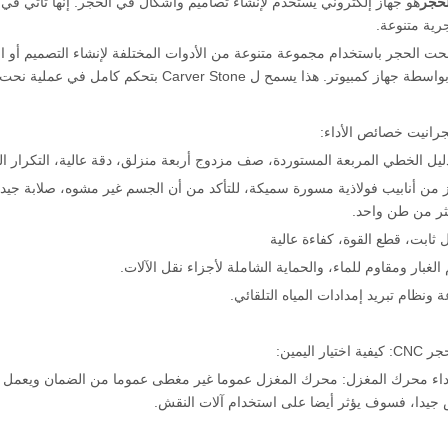
لحجر
هو جهاز إلكتروني يستخدم لإنشاء تصاميم وأشكال في الحجر. إنها تأتي في
ية متنوعة.
حت الحجر باستخدام مجموعة متنوعة من الأدوات المختلفة لإنشاء التصميم أو 
از كمبيوتر. هذا يسمح ل Carver Stone بتحكم كامل في عملية نحت.
لجرانيت خصائص الأداء:
ليل الخطي المربعة المستوردة، صف مزدوج أربعة منزلق، دقة عالية، التكرار الح
ز من أنابيب فولاذية مسورة سميكة، للتأكد من أن الجسم غير مشوه، صلابة جيدة
ثر من طن واحد.
ابت، قطع القوة، كفاءة عالية
لغبار ومقاوم للماء، والحماية الشاملة لأجزاء نقل الآلات.
 ونظام تبريد إمدادات المياه التلقائي.
ار اليمين:
وأداء محرك المغزل: محرك المغزل عموما غير مغطى عموما من الضمان ويعمل 
جيدا، فسوف يؤثر أيضا على استخدام آلات النقش.