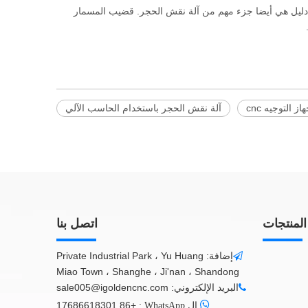
دليل هي أيضا جزء مهم من آلة نقش الحجر. قضيب المسمار
ز التوجيه cnc
آلة نقش الحجر باستخدام الحاسب الآلي
المنتجات
اتصل بنا
إضافة: Private Industrial Park ، Yu Huang

Miao Town ، Shanghe ، Ji'nan ، Shandong
البريد الإلكتروني:
sale005@igoldencnc.com


+86 17686618301
:
ال WhatsApp