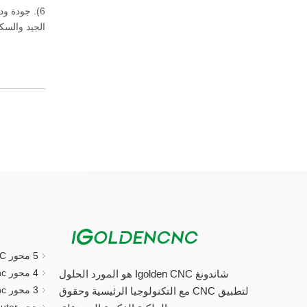
6). جودة 
الجيد والسك
5 محور CNC جهاز التوجيه
4 محور cnc راوتر
شاندونغ Igolden CNC هو المورد الحلول
3 محور cnc راوتر
لتطبيق CNC مع التكنولوجيا الرئيسية وحقوق