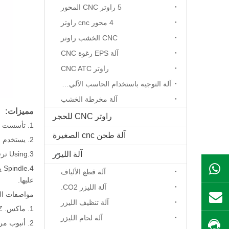
5 راوتر CNC المحور
4 محور cnc راوتر
CNC الخشب راوتر
آلة EPS رغوة CNC
راوتر CNC ATC
آلة التوجيه باستخدام الحاسب الآلي المحور الدوار
آلة مخرطة الخشب
مميزات:
راوتر CNC للحجر
1. تأسست المخرطة من قبل الصلب عالية الجودة تضمن الاستقرار العالي، جميع المحاور الثلاثة تستخدم القضبان المستقيمة المستقيمة المستوردة.
آلة طحن cnc الصغيرة
2. يستخدم المحور محرك الأقراص المزدوج المحرك في المرحلة الضيقة التي تضمن المساواة في الجهاز وتشغيل بسلاسة.
آلة الليزر
3.Using ترقيلة عالية الدقة ونقل الرف. أعلى سرعة 15m / دقيقة. يمكن بوضوح أن نقش الكلمة الصغيرة 1MM.
ال WhatsApp
آلة قطع الألياف
عليها.
آلة الليزر CO2.
مواصفات الم
بريد
آلة تنظيف الليزر
1. ماكس. Z محور تغذية ارتفاع 200mm
آلة لحام الليزر
2. أنبوب مربع ملحومة بنية الإطار الصلب
احصل على السعر