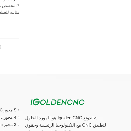
\"التخصص وع
مثالية للعمل
5 محور CNC جهاز التوجيه
4 محور cnc راوتر
شاندونغ Igolden CNC هو المورد الحلول
3 محور cnc راوتر
لتطبيق CNC مع التكنولوجيا الرئيسية وحقوق