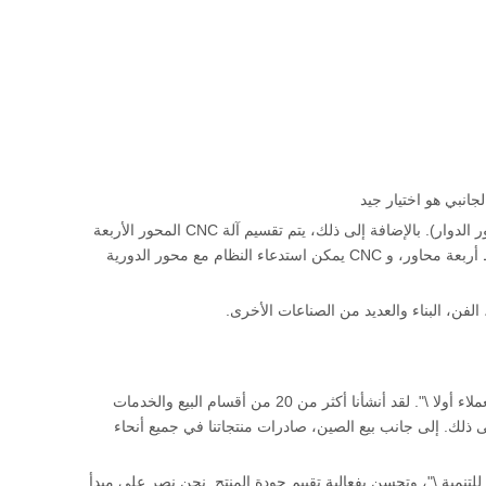
يعتمد على آلة CNC المحور العادية 3، مضيفا المحور الرابع (المحور الدوار). بالإضافة إلى ذلك، يتم تقسيم آلة CNC المحور الأربعة
إلى آلة CNC ذات أربعة محور وأربعة محاور، لا تقول إن الدوران يضاف، المحور هو آلة ربط أربعة محاور، و CNC يمكن استدعاء النظام مع محور الدورية
تلتزم شركتنا بمبادئ الأعمال الموجهة نحو السوق، وتنفذ فلسفة العمل في \"الجودة أولا والعملاء أولا \". لقد أنشأنا أكثر من 20 من أقسام البيع والخدمات
ى ذلك. إلى جانب بيع الصين، صادرات منتجاتنا في جميع أنحاء
للتنمية \"، وتحسن بفعالية تقييم جودة المنتج. نحن نصر على مبدأ