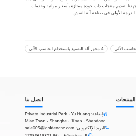
جهدنا لتقديم منتجات ذات جودة ممتازة بأسعار مواتية وخدمات
ن الدرجة الأولى في صناعة آلة النقش.
لحاسب الآلي
4 محور آلة التصنيع باستخدام الحاسب الآلي
المنتجات
اتصل بنا
إضافة: Private Industrial Park ، Yu Huang

Miao Town ، Shanghe ، Ji'nan ، Shandong
البريد الإلكتروني:
sale005@igoldencnc.com


+86 17686618301
:
ال WhatsApp