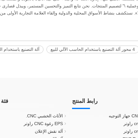
ملية \" لتصميم المنتجات. نحن نتابع التميز والتحسين المستمر، ويبذل قصارى 
اء. نستكشف بنشاط الأسواق المحلية والدولية وإلقاء العلامة التجارية الأولى م
4 محور آلة التصنيع باستخدام الحاسب الآلي للبيع
آلة التصنيع باستخدام ا
رابط المنتج
فئة 
الأثاث الخشبي CNC.
EPS رغوة CNC راوتر
آلة نقش الإعلان