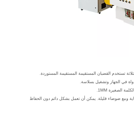
ليا (اختياري)، وهو قوي للغاية ومع ضوضاء قليلة. يمكن أن تعمل بشكل دائم دون الحفاظ