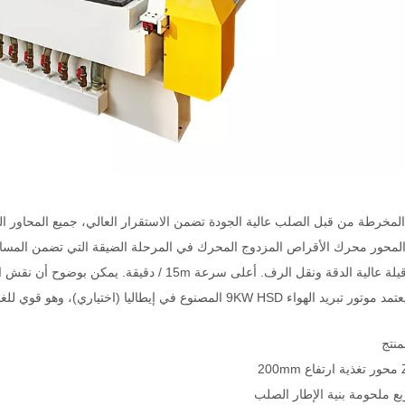
4.Spindle يعتمد موتور تبريد الهواء 9KW HSD المصنوع في إيطا
نتج