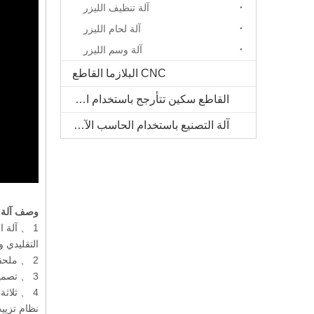
آلة تنظيف الليزر
آلة لحام الليزر
آلة وسم الليزر
CNC البلازما القاطع
القاطع سكين تتأرجح باستخدام الحاسب الآلي
آلة التصنيع باستخدام الحاسب الآلي الخشب الصلب
وصف آلة الحفر 
1 、 آلة 
التقليدي 
2 、 ملحقات عالية الجودة: بنية ثقيلة ملحومة و 5 جوانب ، رف تايوان Xinyue وترس ، Taiwan CSK Rail ، Taiwan Planetary Stel.
3 、 تصميم معقول: التحكم في الكمبيوتر المستقل والتشغيل والصيانة أكثر ملاءمة.
4 、 ثلاثة مجالات عمل: معالجة ثلاث لوحات مختلفة الحجم في نفس الوقت بكفاءة عالية
نظام تزييت