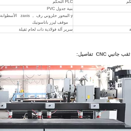
كم
PLC التحكم
بنية جدول PVC
y المحور حلزوني رف ， zaxis الأسطوانة الهوائية +
موقف ليزر باناسونيك
ة
سرير آلة فولاذية ذات لحام ثقيلة
جانبي CNC تفاصيل: