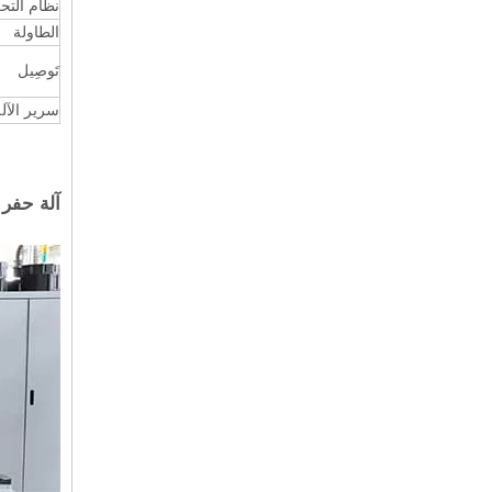
نظام التح
الطاولة
تَوصِيل
سرير الآل
آلة حفر ثقب 