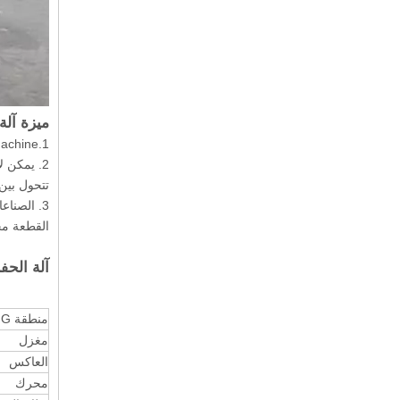
ميزة آلة 
1.Cabinet Side Hole Machine Automatic Porring Machine هو نموذج تحكم رقمي تم تطويره لحفر الثقب الجانبي لأثاث الألواح.
تتحول بين 
3. الصنا
القطعة مج
آلة الحفر
منطقة XYWORKING
مغزل
العاكس
محرك