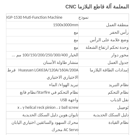
المعلمة آلة قاطع البلازما CNC
نموذج
IGP-1530 Muti-Function Machine
منطقة العمل
1500x3000mm
رأس الحفر
مع
وضع علامة على الرأس
مع
وحدة تحكم ارتفاع الشعلة
مع
محور دوار
الخيار 100/150/200/250/300/400 مم ...
جدول العمل
منشار طاولة الأسنان
إمدادات الطاقة البلازما
Huayuan LGK63A/120A/160A/200A فرط
الاختياري الاختياري
نظام التبريد
تبريد الهواء/ الماء
نظام التحكم
نظام التحكم في Starfire/نظام فانغ
نقل الذباب
واجهة USB
تَوصِيل
x ، y helical reck pinion ، z ball screw
دليل السكك الحديدية
تايوان هوين دليل السكك الحديدية
نظام القيادة
محرك السهود والسائقين اختياري اليابان
AC Servo محرك