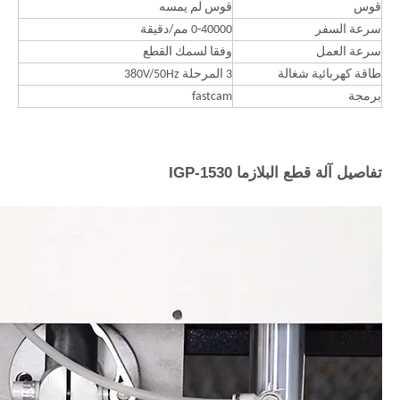
قوس
قوس لم يمسه
سرعة السفر
0-40000 مم/دقيقة
سرعة العمل
وفقا لسمك القطع
طاقة كهربائية شغالة
3 المرحلة 380V/50Hz
برمجة
fastcam
تفاصيل آلة قطع البلازما IGP-1530