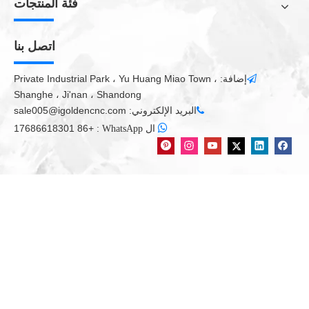
فئة المنتجات
اتصل بنا
إضافة: Private Industrial Park ، Yu Huang Miao Town ،

Shanghe ، Ji'nan ، Shandong
البريد الإلكتروني:
sale005@igoldencnc.com


+86 17686618301
:
ال WhatsApp
Huayuan LGK63A/120A/160A/200A / Hypertherm
اختياري
IGP-1530 متعددة الوظائف البلازما العينات المصنعة