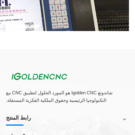
نظام التحكم في CNC متعدد الوظائف F2300A (أو
نظام التحكم في Starfire)
شاندونغ Igolden CNC هو المورد الحلول لتطبيق CNC مع
التكنولوجيا الرئيسية وحقوق الملكية الفكرية المستقلة.
رابط المنتج