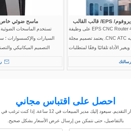
قالب القالب
ماسح ضوئي خاص ل
يحتوي مركز EPS CNC Router 4 Axis Machining على وظيفة
تستخدم الماسحات الضوئية ثل
تغيير الأداة التلقائية لجهاز التوجيه CNC ATC. يعتمد تصميم مجلة
السيارات والإكسسوارات ؛ سف
ويغير الأداة تلقائيًا وفقًا لمتطلبات
التصميم الميكانيكي والتصنيع
يع ، وتوفير القوى العاملة والوقت
المعمارية. التعليم والبحث
سالتك
ر
. تجدر الإشارة إلى أن مغزل هذا
صناعة النحت الحرف والبوذا ؛ 
الجهاز يمكن أن يتم تأرجحه 180 درجة ، وهو مناسب جدًا لمعالجة
أجزاء الرغوة المعقدة.
احصل على اقتباس مجاني
سيتم تأكيد الطلب في 10 ثوان. ليس لديك حاجة لتكرار الت
بالتفاصيل، حتى نتمكن من إرسال عرض الأسعار بشكل صحيح.