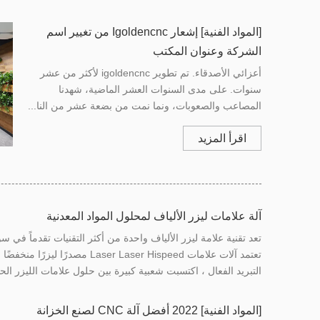
[
المواد الفنية
]
إشعار Igoldencnc من تغيير اسم
الشركة وعنوان المكتب
أعزائي الأصدقاء. تم تطوير igoldencnc لأكثر من عشر
سنوات. على مدى السنوات العشر الماضية، شهدنا
المصاعب والصعوبات، ونما نمت من بضعة عشر من النا...
اقرأ المزيد
آلة علامات ليزر الألياف لمحلول المواد المعدنية
تعد تقنية علامة ليزر الألياف واحدة من أكثر التقنيات تقدماً في س
تعتمد آلات علامات Laser Laser Hispeed مصد
التبريد الفعال ، اكتسبت شعبية كبيرة بين حلول علامات الليزر الحا
[
المواد الفنية
]
2022 أفضل آلة CNC لصنع الخزانة