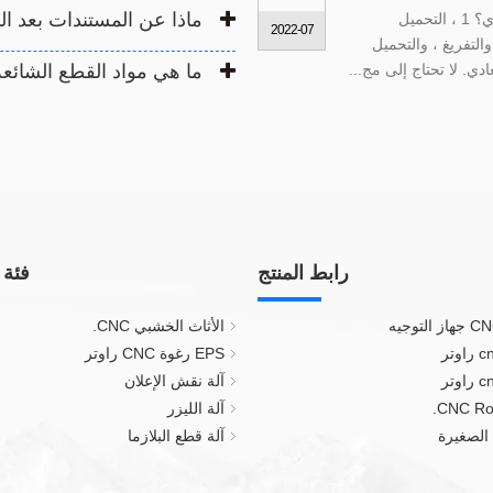
ماذا عن المستندات بعد 
ما هو الفرق في أفضل آلة CNC لصنع الخزانة وموجه CNC العادي؟ 1 ، التحميل
2022-07
اولة التحميل والتفريغ ، والتحميل
ما هي مواد القطع الشائعة 
رابط المنتج
فئة 
الأثاث الخشبي CNC.
EPS رغوة CNC راوتر
آلة نقش الإعلان
آلة الليزر
آلة قطع البلازما