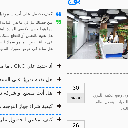
كيف تحصل على أنسب موديل
من فضلك قل لي ما هي المادة ال
وما هو الحجم الأقصى للمادة المن
هل تقوم بالنقش أو القطع بشك
في حالة القص ، ما هو سمك الق
هل تمانع في عرض صورك النموذ
أنا جديد على CNC ، ما مدى صعوبة تشغيل أجهزتك؟
هل تقدم تدريبًا على المنت
30
هل أنت مصنع أو شركة تج
وق وضع علامة الليزر.
2022-09
رًا ليزرًا منخفضًا للصيانة. بفضل نظام
كيفية شراء جهاز التوجيه 
لية.
كيف يمكنني الحصول على 
26