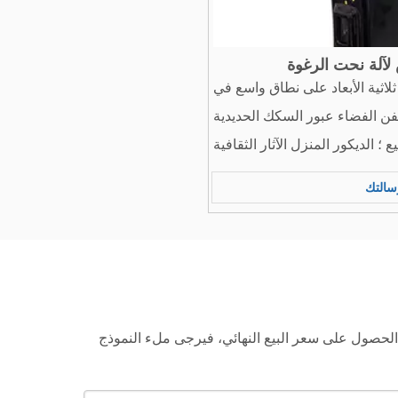
آلة نحت الرغوة
اثية الأبعاد على نطاق واسع في
ن الفضاء عبور السكك الحديدية
 ؛ الديكور المنزل الآثار الثقافية
 العلمي ؛ عرض الواقع الافتراضي
سالتك
الطباعة ثلاثية الأبعاد الصناعات
الداعمة.
قديم. سيعود إليك مدير المبيعات في 12 ساعة. إذا كنت ترغب في الحصول على سعر البيع النهائي، فيرجى ملء النموذج