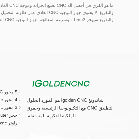
والتفريغ: لا يحتوي جهاز التوجيه CNC العادي على ط
والتفريغ سيوفر Time2 ، وسرعة المعالجة: جهاز التوجيه CNC العادي. لا تحتاج إلى مج...
5 محور CNC جهاز التوجيه
4 محور cnc راوتر
شاندونغ Igolden CNC هو المورد الحلول
3 محور cnc راوتر
لتطبيق CNC مع التكنولوجيا الرئيسية وحقوق
حجر CNC Router.
الملكية الفكرية المستقلة.
راوتر cnc الصغيرة