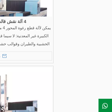
4 آلة نقش قالب رغوة المحور
يمك
الكبيرة غير المعدنية: لا سيما
الخشبية والطيران وقوالب خشب
قالب الطعام (مثل قالب كعك
ر
ال WhatsApp