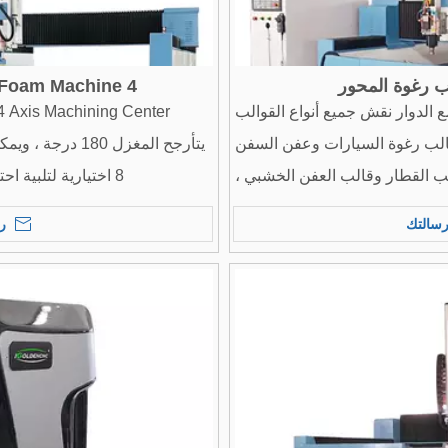
4 AXIS ATC EPS Foam Machine
ن لآلة قطع رغوة المحور 4 مع الدوار نقش جميع أنواع القوالب
 قالب رغوة السيارات وعفن السفن
يتأرجح المغزل 180
 القطار وقالب العفن الخشبي ،
8 اختيارية لتلبية احتياجات تقنيات المعالجة المختلفة.
ة القمر) وغيرها من صنع القالب
سالتك
ر
الدقيق.