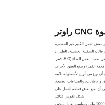
 نحت في نقش العفن الكبير غير المعدني،
قالب السفينة الخشبية، الطيران
والعفن الخشب. والخشب العفن صب، العفن الغذاء (E.G. قمر ​​
كعكة القمر) وصنع العفن الأخرى.
أي نوع من أنواع الأسطوانة ثلاثية
ة، والإعلانات، والصناعات الصبغة.
ل 180 درجة، يمكن أن نقنع بعض قطعة العمل على
شكل القوس كذلك.
يمكن زيادة زيادة المحور z إلى 1000 ملم، ومناسبة لعمل منحنى